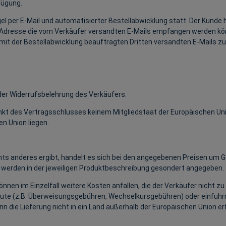
fügung.
l per E-Mail und automatisierter Bestellabwicklung statt. Der Kunde h
r Adresse die vom Verkäufer versandten E-Mails empfangen werden kö
m mit der Bestellabwicklung beauftragten Dritten versandten E-Mails z
er Widerrufsbelehrung des Verkäufers.
unkt des Vertragsschlusses keinem Mitgliedstaat der Europäischen Un
n Union liegen.
ts anderes ergibt, handelt es sich bei den angegebenen Preisen um G
 werden in der jeweiligen Produktbeschreibung gesondert angegeben.
nnen im Einzelfall weitere Kosten anfallen, die der Verkäufer nicht zu
itute (z.B. Überweisungsgebühren, Wechselkursgebühren) oder einfuhrr
n die Lieferung nicht in ein Land außerhalb der Europäischen Union er