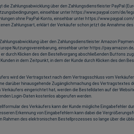
die Zahlungsabwicklung über den Zahlungsdienstleister PayPal (Europe) 
Nutzungsbedingungen, einsehbar unter
https://www.paypal.com
/de
/leg
ahlungen ohne PayPal-Konto, einsehbar unter
https://www.paypal.com
enen Zahlungsart, erklärt der Verkäufer schon jetzt die Annahme de
Zahlungsabwicklung über den Zahlungsdienstleister Amazon Payments
Europe Nutzungsvereinbarung, einsehbar unter
https://pay.amazon.de
 er durch Klicken des den Bestellvorgang abschließenden Buttons zugl
s Kunden in dem Zeitpunkt, in dem der Kunde durch Klicken des den B
käufers wird der Vertragstext nach dem Vertragsschluss vom Verkäu
t. Eine darüber hinausgehende Zugänglichmachung des Vertragstextes du
 Verkäufers eingerichtet hat, werden die Bestelldaten auf der Websi
nden Login-Daten kostenlos abgerufen werden.
tellformular des Verkäufers kann der Kunde mögliche Eingabefehler 
sseren Erkennung von Eingabefehlern kann dabei die Vergrößerungsfun
m Rahmen des elektronischen Bestellprozesses so lange über die übli