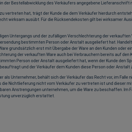
ie in der Bestellabwicklung des Verkäufers angegebene Lieferanschrift
 zu vertreten hat, trägt der Kunde die dem Verkäufer hierdurch entste
recht wirksam ausübt. Für die Rücksendekosten gilt bei wirksamer Aus
lligen Untergangs und der zufälligen Verschlechterung der verkauften
ersendung bestimmten Person oder Anstalt ausgeliefert hat. Handelt d
 Ware grundsätzlich erst mit Übergabe der Ware an den Kunden oder e
echterung der verkauften Ware auch bei Verbrauchern bereits auf den
immten Person oder Anstalt ausgeliefert hat, wenn der Kunde den Spe
eauftragt und der Verkäufer dem Kunden diese Person oder Anstalt z
r als Unternehmer, behält sich der Verkäufer das Recht vor, im Falle 
ass die Nichtlieferung nicht vom Verkäufer zu vertreten ist und dieser
tbaren Anstrengungen unternehmen, um die Ware zu beschaffen. Im Fall
stung unverzüglich erstattet.