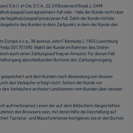
S.à r.l. et Cie, S.C.A., 22-24 Boulevard Royal, L-2449
alhub
/paypal
/useragreement-full
oder - falls der Kunde nicht über
/de
/legalhub
/paypal
/privacywax-full
. Zahlt der Kunde mittels
s Angebots des Kunden in dem Zeitpunkt, in dem der Kunde den
 Europe s.c.a., 38 avenue John F. Kennedy, L-1855 Luxemburg
/help
/201751590
. Wählt der Kunde im Rahmen des Online-
eich auch einen Zahlungsauftrag an Amazon. Für diesen Fall
estellvorgang abschließenden Buttons den Zahlungsvorgang
fer gespeichert und dem Kunden nach Absendung von dessen
rch den Verkäufer erfolgt nicht. Sofern der Kunde vor
te des Verkäufers archiviert und können vom Kunden über dessen
durch aufmerksames Lesen der auf dem Bildschirm dargestellten
ktion des Browsers sein, mit deren Hilfe die Darstellung auf
chen Tastatur- und Mausfunktionen korrigieren, bis er den Button