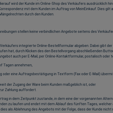
Hierauf wird der Kunde im Online-Shop des Verkäufers ausdrücklich hing
e Korrespondenz mit dem Kunden im Auftrag von MeinEinkauf. Dies gil
Mängelrechten durch den Kunden.
eibungen stellen keine verbindlichen Angebote seitens des Verkäufer
erkäufers integrierte Online-Bestellformular abgeben. Dabei gibt der
fen hat, durch Klicken des den Bestellvorgang abschließenden Buttons
ngebot auch per E-Mail, per Online-Kontaktformular, postalisch oder
ünf Tagen annehmen,
g oder eine Auftragsbestätigung in Textform (Fax oder E-Mail) übermi
oweit der Zugang der Ware beim Kunden maßgeblich ist, oder
ur Zahlung auffordert.
trag in dem Zeitpunkt zustande, in dem eine der vorgenannten Alterna
en zu laufen und endet mit dem Ablauf des fünften Tages, welcher 
t dies als Ablehnung des Angebots mit der Folge, dass der Kunde nicht