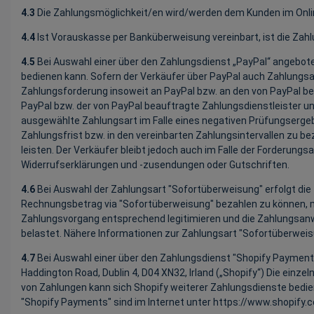
4.3
Die Zahlungsmöglichkeit/en wird/werden dem Kunden im Onlin
4.4
Ist Vorauskasse per Banküberweisung vereinbart, ist die Zahlu
4.5
Bei Auswahl einer über den Zahlungsdienst „PayPal“ angeboten
bedienen kann. Sofern der Verkäufer über PayPal auch Zahlungsar
Zahlungsforderung insoweit an PayPal bzw. an den von PayPal b
PayPal bzw. der von PayPal beauftragte Zahlungsdienstleister u
ausgewählte Zahlungsart im Falle eines negativen Prüfungserge
Zahlungsfrist bzw. in den vereinbarten Zahlungsintervallen zu be
leisten. Der Verkäufer bleibt jedoch auch im Falle der Forderung
Widerrufserklärungen und -zusendungen oder Gutschriften.
4.6
Bei Auswahl der Zahlungsart "Sofortüberweisung" erfolgt die
Rechnungsbetrag via "Sofortüberweisung" bezahlen zu können, mu
Zahlungsvorgang entsprechend legitimieren und die Zahlungsanw
belastet. Nähere Informationen zur Zahlungsart "Sofortüberweis
4.7
Bei Auswahl einer über den Zahlungsdienst "Shopify Payments"
Haddington Road, Dublin 4, D04 XN32, Irland („Shopify“) Die ei
von Zahlungen kann sich Shopify weiterer Zahlungsdienste bedien
"Shopify Payments" sind im Internet unter
https://www.shopify.