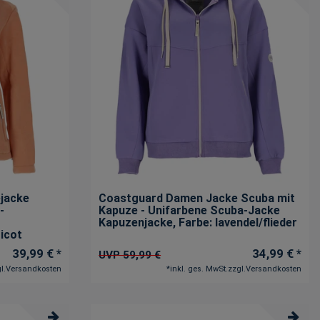
jacke
Coastguard Damen Jacke Scuba mit
-
Kapuze - Unifarbene Scuba-Jacke
Kapuzenjacke
, Farbe: lavendel/flieder
ricot
39,99 € *
34,99 € *
UVP 59,99 €
l.
Versandkosten
*
inkl. ges. MwSt.
zzgl.
Versandkosten