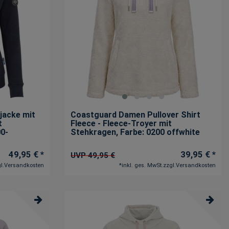
jacke mit
Coastguard Damen Pullover Shirt
t
Fleece - Fleece-Troyer mit
00-
Stehkragen
, Farbe: 0200 offwhite
49,95 € *
39,95 € *
UVP 49,95 €
l.
Versandkosten
*
inkl. ges. MwSt.
zzgl.
Versandkosten