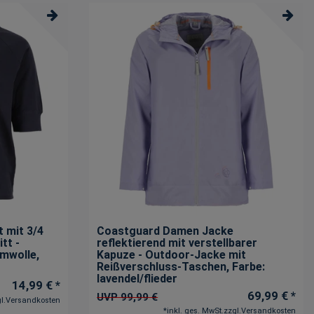
 mit 3/4
Coastguard Damen Jacke
tt -
reflektierend mit verstellbarer
umwolle
,
Kapuze - Outdoor-Jacke mit
Reißverschluss-Taschen
, Farbe:
lavendel/flieder
14,99 € *
69,99 € *
UVP 99,99 €
l.
Versandkosten
*
inkl. ges. MwSt.
zzgl.
Versandkosten