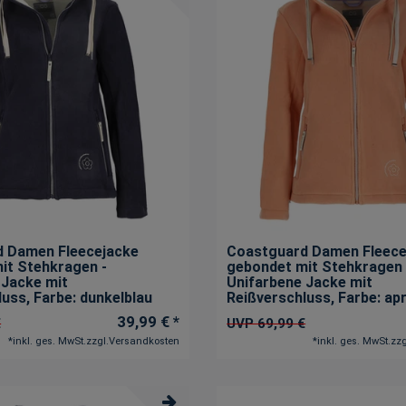
 Damen Fleecejacke
Coastguard Damen Fleece
it Stehkragen -
gebondet mit Stehkragen 
 Jacke mit
Unifarbene Jacke mit
luss
, Farbe: dunkelblau
Reißverschluss
, Farbe: ap
39,99 € *
€
UVP 69,99 €
*
inkl. ges. MwSt.
zzgl.
Versandkosten
*
inkl. ges. MwSt.
zzg