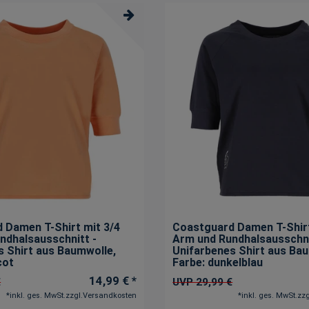
 Damen T-Shirt mit 3/4
Coastguard Damen T-Shirt
ndhalsausschnitt -
Arm und Rundhalsausschni
s Shirt aus Baumwolle
,
Unifarbenes Shirt aus Ba
cot
Farbe: dunkelblau
14,99 € *
€
UVP 29,99 €
*
inkl. ges. MwSt.
zzgl.
Versandkosten
*
inkl. ges. MwSt.
zzg