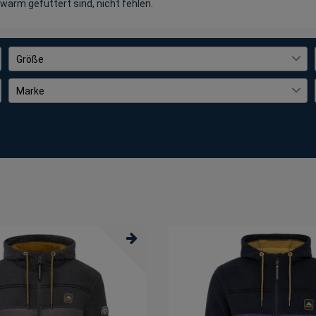
arm gefüttert sind, nicht fehlen.
Größe
36
13
Marke
38
12
Coastguard
77
40
11
42
14
44
10
46
12
48
7
50
6
S
14
M
34
L
38