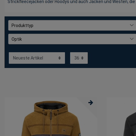
Strickfleecejacken oder Hoodys und auch Jacken und Westen, die w
Produkttyp
Hosen
3
Optik
Hüte
1
bedruckt
4
Jacke
35
unifarben
70
Mäntel
6
unifarben mit Farbeinsatz
3
Pullover
10
Shirts
9
Sweatjacke
9
Westen
4