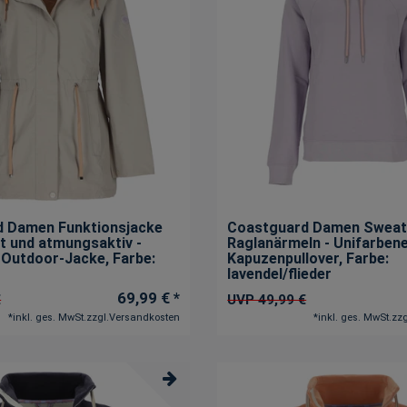
 Damen Funktionsjacke
Coastguard Damen Sweat
t und atmungsaktiv -
Raglanärmeln - Unifarben
 Outdoor-Jacke
, Farbe:
Kapuzenpullover
, Farbe:
lavendel/flieder
69,99 € *
€
UVP 49,99 €
*
inkl. ges. MwSt.
zzgl.
Versandkosten
*
inkl. ges. MwSt.
zzg