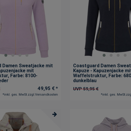
d Damen Sweatjacke mit
Coastguard Damen Sweat
apuzenjacke mit
Kapuze - Kapuzenjacke mi
ktur
, Farbe: 8100-
Waffelstruktur
, Farbe: 68
ieder
dunkelblau
49,95 € *
€
UVP 59,95 €
*
inkl. ges. MwSt.
zzgl.
Versandkosten
*
inkl. ges. MwSt.
zzg