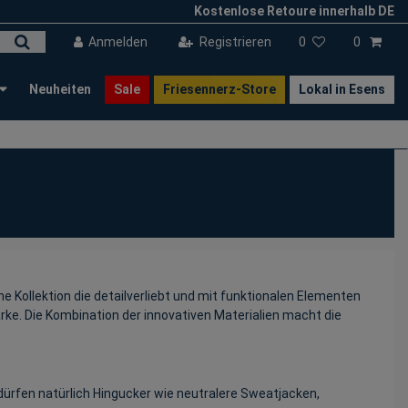
Kostenlose Retoure innerhalb DE
Anmelden
Registrieren
0
0
Neuheiten
Sale
Friesennerz-Store
Lokal in Esens
ne Kollektion die detailverliebt und mit funktionalen Elementen
arke. Die Kombination der innovativen Materialien macht die
dürfen natürlich Hingucker wie neutralere Sweatjacken,