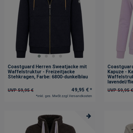
Coastguard Herren Sweatjacke mit
Coastguar
Waffelstruktur - Freizeitjacke
Kapuze - K
Stehkragen
, Farbe: 6800-dunkelblau
Waffelstru
lavendel/fl
49,95 € *
UVP 59,95 €
UVP 59,95 
*
inkl. ges. MwSt.
zzgl.
Versandkosten