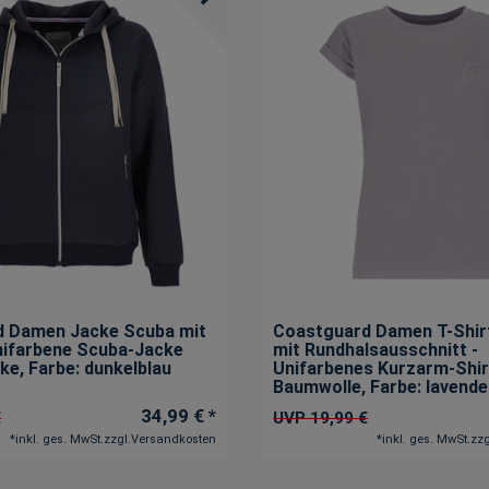
d Damen Jacke Scuba mit
Coastguard Damen T-Shir
nifarbene Scuba-Jacke
mit Rundhalsausschnitt -
cke
, Farbe: dunkelblau
Unifarbenes Kurzarm-Shir
Baumwolle
, Farbe: lavende
34,99 € *
€
UVP 19,99 €
*
inkl. ges. MwSt.
zzgl.
Versandkosten
*
inkl. ges. MwSt.
zzg