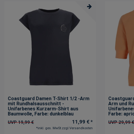
Coastguard Damen T-Shirt 1/2 -Arm
Coastguard
mit Rundhalsausschnitt -
Arm und Ru
Unifarbenes Kurzarm-Shirt aus
Unifarbene
Baumwolle
, Farbe: dunkelblau
Farbe: apri
11,99 € *
UVP 19,99 €
UVP 29,99 
*
inkl. ges. MwSt.
zzgl.
Versandkosten