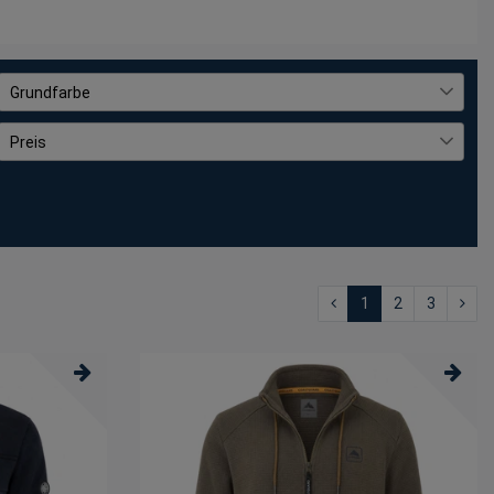
Grundfarbe
Schwarz
77
Preis
€
―
€
1
2
3