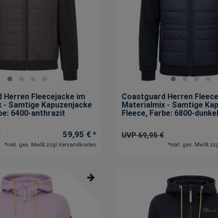
XL
38
XXL
35
3XL
34
4XL
14
5XL
2
 Herren Fleecejacke im
Coastguard Herren Fleece
x - Samtige Kapuzenjacke
Materialmix - Samtige Ka
rbe: 6400-anthrazit
Fleece
, Farbe: 6800-dunke
59,95 € *
€
UVP 69,95 €
*
inkl. ges. MwSt.
zzgl.
Versandkosten
*
inkl. ges. MwSt.
zzg