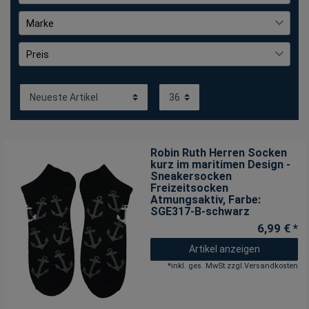
gemustert
21
Marke
mehrfarbig
4
Bockstiegel
3
Preis
unifarben
8
tomBrook
3
€
―
€
Robin Ruth Herren Socken
kurz im maritimen Design -
Sneakersocken
Freizeitsocken
Atmungsaktiv
, Farbe:
SGE317-B-schwarz
6,99 € *
Artikel anzeigen
*
inkl. ges. MwSt.
zzgl.
Versandkosten