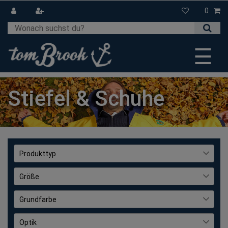
0
☰
Stiefel & Schuhe
Produkttyp
Schuhe und Stiefel
12
Größe
46
5
Grundfarbe
One Size
21
Schwarz
32
Optik