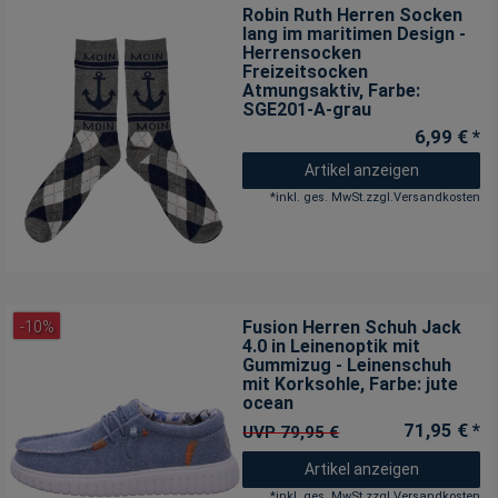
Robin Ruth Herren Socken
lang im maritimen Design -
Herrensocken
Freizeitsocken
Atmungsaktiv
, Farbe:
SGE201-A-grau
6,99 € *
Artikel anzeigen
*
inkl. ges. MwSt.
zzgl.
Versandkosten
Fusion Herren Schuh Jack
-10%
4.0 in Leinenoptik mit
Gummizug - Leinenschuh
mit Korksohle
, Farbe: jute
ocean
71,95 € *
UVP 79,95 €
Artikel anzeigen
*
inkl. ges. MwSt.
zzgl.
Versandkosten