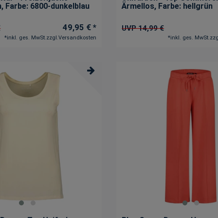
n
, Farbe: 6800-dunkelblau
Ärmellos
, Farbe: hellgrün
49,95 € *
€
UVP 14,99 €
*
inkl. ges. MwSt.
zzgl.
Versandkosten
*
inkl. ges. MwSt.
zzg