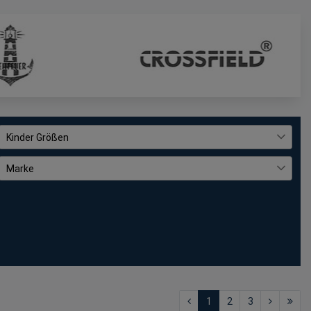
Kinder Größen
062
3
Marke
068
33
Baumfuchs
51
074
48
Blue Flame
14
080
55
Blue Seven
134
086
58
Blue Wave
333
092
91
Bockstiegel
32
098
68
Brigg
1
2
3
3