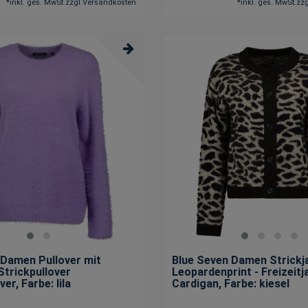
*
inkl. ges. MwSt.
zzgl.
Versandkosten
*
inkl. ges. MwSt.
zzg
XXL
674
3XL
577
4XL
305
5XL
220
6XL
144
One Size
855
 Damen Pullover mit
Blue Seven Damen Strickj
Strickpullover
Leopardenprint - Freizeitj
ver
, Farbe: lila
Cardigan
, Farbe: kiesel