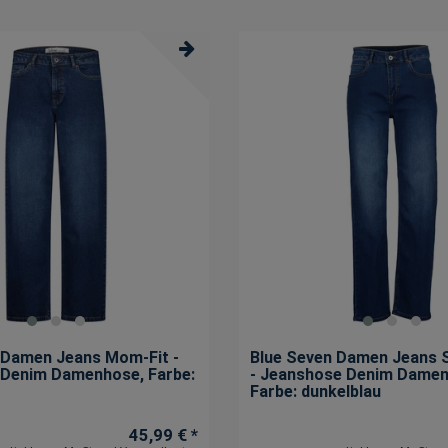
46
347
unifarben mit Farbeinsatz
6
48
365
50
333
52
256
54
149
56
116
58
56
60
51
62
25
64
24
S
532
 Damen Jeans Mom-Fit -
Blue Seven Damen Jeans S
M
688
 Denim Damenhose
, Farbe:
- Jeanshose Denim Dame
L
Farbe: dunkelblau
657
XL
660
45,99 € *