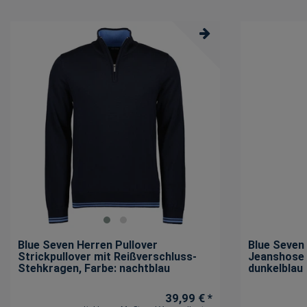
Pullover
238
Orange
1
Schals und Tücher
284
Pink
2
Schuhe und Stiefel
46
Rosa
2
Shirts
388
Rot
6
Sweatjacke
81
Schwarz
2799
Westen
80
Weiß
3
Blue Seven Herren Pullover
Blue Seven
Strickpullover mit Reißverschluss-
Jeanshose
Stehkragen
, Farbe: nachtblau
dunkelblau
39,99 € *