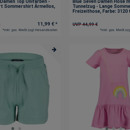
 Damen Top Unifarben -
Blue Seven Damen Hose m
rt Sommershirt Ärmellos
,
Tunnelzug - Lange Somm
Freizeithose
, Farbe: 3120
11,99 € *
€
UVP 44,99 €
*
inkl. ges. MwSt.
zzgl.
Versandkosten
*
inkl. ges. MwSt.
zzg