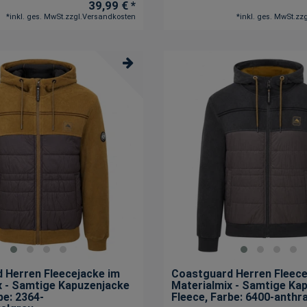
39,99 € *
*
inkl. ges. MwSt.
zzgl.
Versandkosten
*
inkl. ges. MwSt.
zzg
 Herren Fleecejacke im
Coastguard Herren Fleece
x - Samtige Kapuzenjacke
Materialmix - Samtige Ka
be: 2364-
Fleece
, Farbe: 6400-anthra