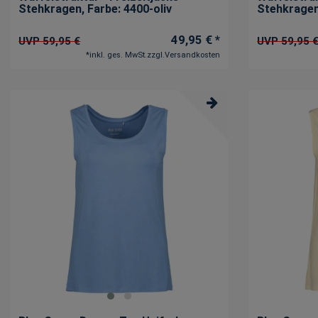
Stehkragen
, Farbe: 4400-oliv
Stehkrage
49,95 € *
UVP 59,95 €
UVP 59,95 
*
inkl. ges. MwSt.
zzgl.
Versandkosten