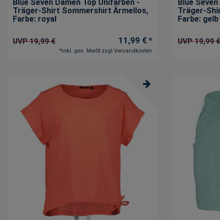
Blue Seven Damen Top Unifarben -
Blue Seven
Träger-Shirt Sommershirt Ärmellos
,
Träger-Shi
Farbe: royal
Farbe: gelb
11,99 € *
UVP 19,99 €
UVP 19,99 
*
inkl. ges. MwSt.
zzgl.
Versandkosten