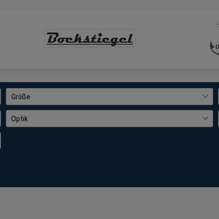
Größe
32
8
Optik
34
8
bedruckt
257
36
361
gemustert
58
38
374
gepunktet
2
40
344
gestreift
484
42
352
mehrfarbig
210
44
338
unifarben
1807