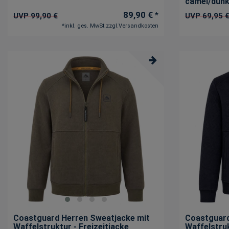
camel/dunk
89,90 € *
UVP 99,90 €
UVP 69,95 
*
inkl. ges. MwSt.
zzgl.
Versandkosten
Coastguard Herren Sweatjacke mit
Coastguard
Waffelstruktur - Freizeitjacke
Waffelstruk