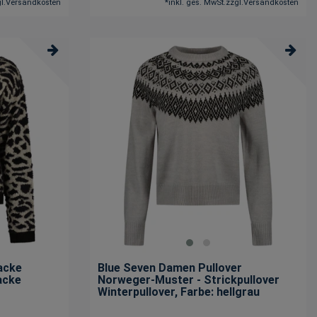
l.
Versandkosten
*
inkl. ges. MwSt.
zzgl.
Versandkosten
acke
Blue Seven Damen Pullover
acke
Norweger-Muster - Strickpullover
Winterpullover
, Farbe: hellgrau