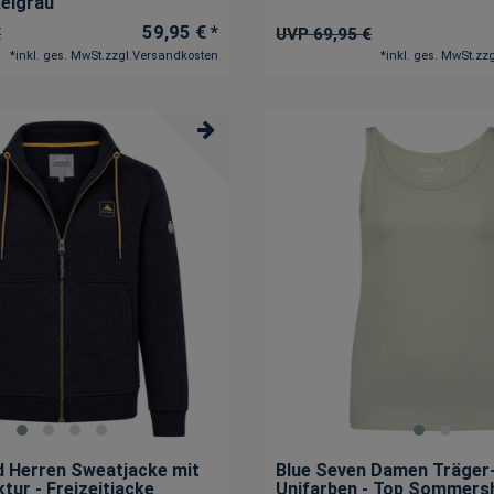
elgrau
59,95 € *
€
UVP 69,95 €
*
inkl. ges. MwSt.
zzgl.
Versandkosten
*
inkl. ges. MwSt.
zzg
 Herren Sweatjacke mit
Blue Seven Damen Träger-
tur - Freizeitjacke
Unifarben - Top Sommersh