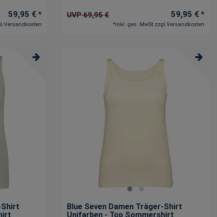
59,95 € *
59,95 € *
UVP 69,95 €
l.
Versandkosten
*
inkl. ges. MwSt.
zzgl.
Versandkosten
Shirt
Blue Seven Damen Träger-Shirt
irt
Unifarben - Top Sommershirt