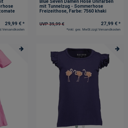
it
Blue Seven Damen Hose Unifarben
erhose
mit Tunnelzug - Sommerhose
 tomate
Freizeithose
, Farbe: 7560 khaki
29,99 € *
27,99 € *
UVP 39,99 €
l.
Versandkosten
*
inkl. ges. MwSt.
zzgl.
Versandkosten