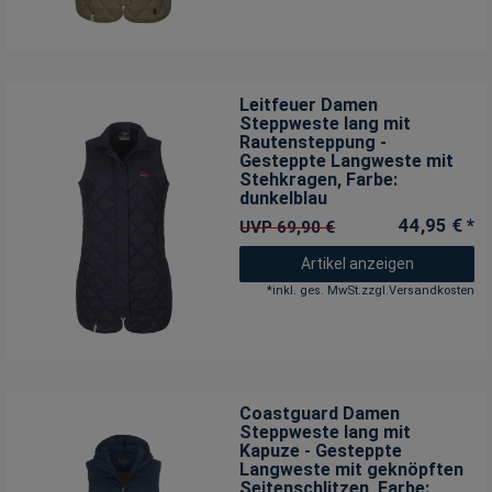
Leitfeuer Damen
Steppweste lang mit
Rautensteppung -
Gesteppte Langweste mit
Stehkragen
, Farbe:
dunkelblau
44,95 € *
UVP 69,90 €
Artikel anzeigen
*
inkl. ges. MwSt.
zzgl.
Versandkosten
Coastguard Damen
Steppweste lang mit
Kapuze - Gesteppte
Langweste mit geknöpften
Seitenschlitzen
, Farbe: