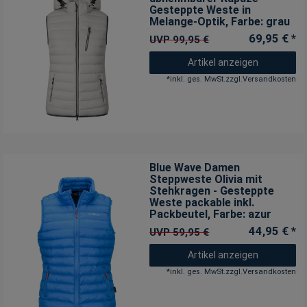
Gesteppte Weste in
Melange-Optik
, Farbe: grau
69,95 € *
UVP 99,95 €
Artikel anzeigen
*
inkl. ges. MwSt.
zzgl.
Versandkosten
Blue Wave Damen
Steppweste Olivia mit
Stehkragen - Gesteppte
Weste packable inkl.
Packbeutel
, Farbe: azur
44,95 € *
UVP 59,95 €
Artikel anzeigen
*
inkl. ges. MwSt.
zzgl.
Versandkosten