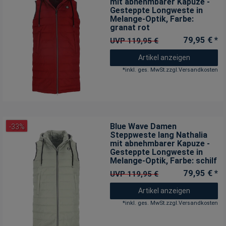
mit abnehmbarer Kapuze -
Gesteppte Longweste in
Melange-Optik
, Farbe:
granat rot
79,95 € *
UVP 119,95 €
Artikel anzeigen
*
inkl. ges. MwSt.
zzgl.
Versandkosten
Blue Wave Damen
-33%
Steppweste lang Nathalia
mit abnehmbarer Kapuze -
Gesteppte Longweste in
Melange-Optik
, Farbe: schilf
79,95 € *
UVP 119,95 €
Artikel anzeigen
*
inkl. ges. MwSt.
zzgl.
Versandkosten