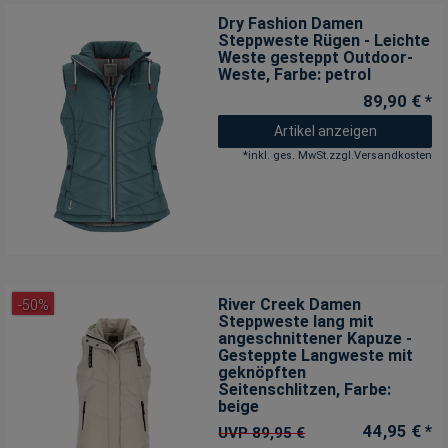
Dry Fashion Damen
Steppweste Rügen - Leichte
Weste gesteppt Outdoor-
Weste
, Farbe: petrol
89,90 € *
Artikel anzeigen
*
inkl. ges. MwSt.
zzgl.
Versandkosten
River Creek Damen
-50%
Steppweste lang mit
angeschnittener Kapuze -
Gesteppte Langweste mit
geknöpften
Seitenschlitzen
, Farbe:
beige
44,95 € *
UVP 89,95 €