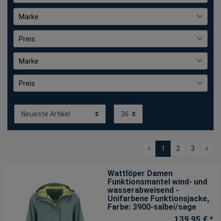
Gelb
2
unifarben
102
42
63
Marke
Lila
1
44
62
Baumfuchs
2
Rot
2
Preis
46
56
Blue Wave
51
Schwarz
103
48
Marke
47
Coastguard
5
€
―
€
50
Baumfuchs
39
2
Dry Fashion
23
Preis
52
Blue Wave
20
51
FRIESEN Friesennerz
7
54
€
€
Coastguard
12
―
5
Leitfeuer
8
56
Dry Fashion
11
23
modAS
3
S
FRIESEN Friesennerz
8
7
1
2
3
M
Leitfeuer
6
8
L
modAS
6
3
Wattlöper Damen
Funktionsmantel wind- und
XL
7
wasserabweisend -
Unifarbene Funktionsjacke
,
XXL
8
Farbe: 3900-salbei/sage
3XL
139,95 € *
7