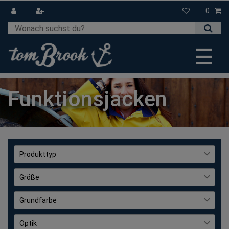
0
☰
Funktionsjacken
Produkttyp
Jacke
80
Größe
Mäntel
22
36
74
Grundfarbe
38
71
Blau
2
Optik
40
62