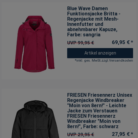
Blue Wave Damen
Funktionsjacke Britta -
Regenjacke mit Mesh-
Innenfutter und
abnehmbarer Kapuze
,
Farbe: sangria
69,95 € *
UVP 99,95 €
Artikel anzeigen
*
inkl. ges. MwSt.
zzgl.
Versandkosten
FRIESEN Friesennerz Unisex
Regenjacke Windbreaker
"Moin von 8ern!" - Leichte
Jacke zum Verstauen
FRIESEN Friesennerz
Windbreaker "Moin von
8ern!"
, Farbe: schwarz
27,95 € *
UVP 29,95 €