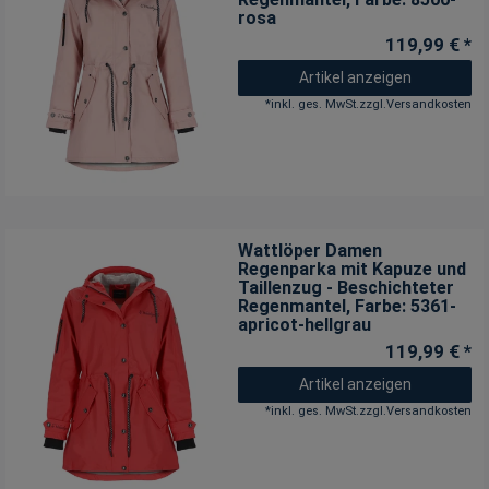
rosa
XXL
16
119,99 € *
3XL
14
Artikel anzeigen
4XL
7
*
inkl. ges. MwSt.
zzgl.
Versandkosten
Wattlöper Damen
Regenparka mit Kapuze und
Taillenzug - Beschichteter
Regenmantel
, Farbe: 5361-
apricot-hellgrau
119,99 € *
Artikel anzeigen
*
inkl. ges. MwSt.
zzgl.
Versandkosten