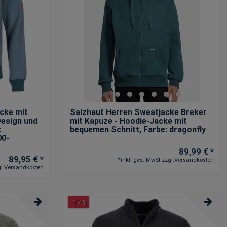
cke mit
Salzhaut Herren Sweatjacke Breker
Design und
mit Kapuze - Hoodie-Jacke mit
t
bequemen Schnitt
, Farbe: dragonfly
00-
89,99 € *
89,95 € *
*
inkl. ges. MwSt.
zzgl.
Versandkosten
l.
Versandkosten
-17%