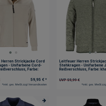
k Herren Strickjacke Cord
Leitfeuer Herren Strickja
agen - Unifarbene Cord-
Stehkragen - Unifarbene 
Reißverschluss
, Farbe:
Reißverschluss
, Farbe: kh
59,95 € *
€
UVP 59,99 €
*
inkl. ges. MwSt.
zzgl.
Versandkosten
*
inkl. ges. MwSt.
zzg