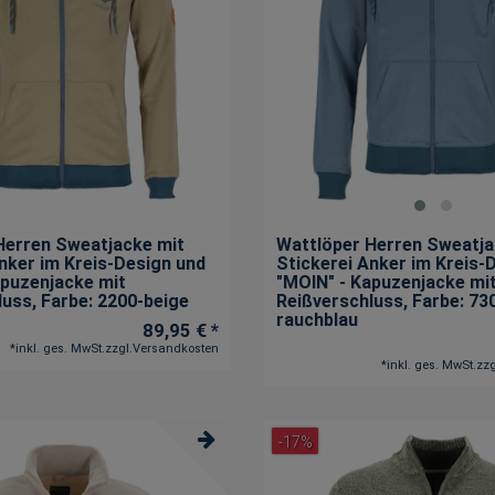
Herren Sweatjacke mit
Wattlöper Herren Sweatja
nker im Kreis-Design und
Stickerei Anker im Kreis-
apuzenjacke mit
"MOIN" - Kapuzenjacke mi
luss
, Farbe: 2200-beige
Reißverschluss
, Farbe: 73
rauchblau
89,95 € *
*
inkl. ges. MwSt.
zzgl.
Versandkosten
*
inkl. ges. MwSt.
zzg
-17%