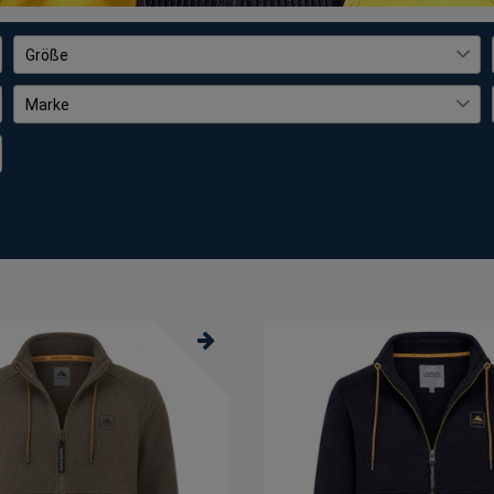
Größe
S
8
Marke
M
23
Blue Seven
2
L
22
Coastguard
7
XL
23
Crossfield
1
XXL
25
Dry Fashion
1
3XL
23
Leitfeuer
3
4XL
12
River Creek
2
5XL
4
Salzhaut
7
6XL
1
Sea Ranch
1
modAS
1