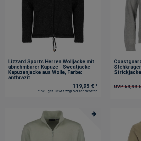
Lizzard Sports Herren Wolljacke mit
Coastguard
abnehmbarer Kapuze - Sweatjacke
Stehkragen
Kapuzenjacke aus Wolle
, Farbe:
Strickjack
anthrazit
119,95 € *
UVP 59,99 
*
inkl. ges. MwSt.
zzgl.
Versandkosten