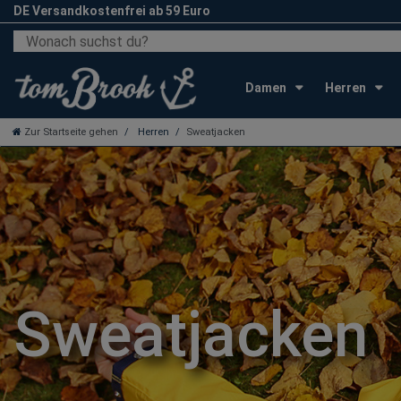
DE Versandkostenfrei ab 59 Euro
Damen
Herren
Zur Startseite gehen
Herren
Sweatjacken
Sweatjacken