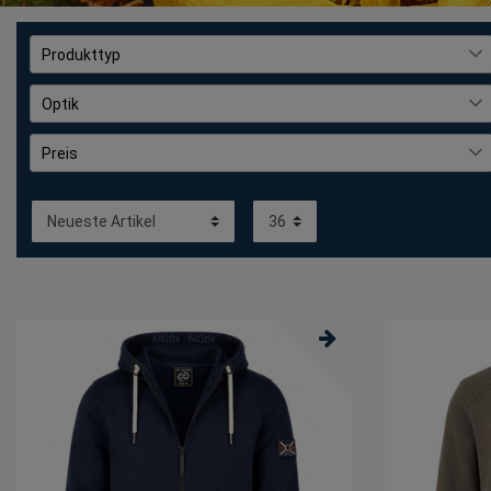
Produkttyp
Jacke
2
Optik
Sweatjacke
27
gestreift
2
Preis
unifarben
32
€
€
―