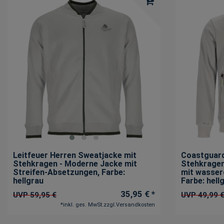
Leitfeuer Herren Sweatjacke mit
Coastguard
Stehkragen - Moderne Jacke mit
Stehkragen
Streifen-Absetzungen
, Farbe:
mit wasser
hellgrau
Farbe: hell
35,95 € *
UVP 59,95 €
UVP 49,99 
*
inkl. ges. MwSt.
zzgl.
Versandkosten