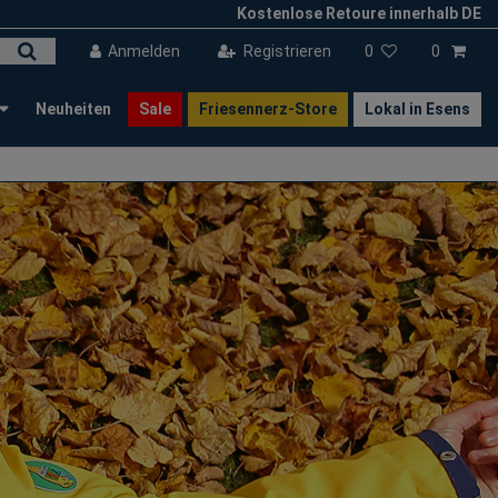
Kostenlose Retoure innerhalb DE
Anmelden
Registrieren
0
0
Neuheiten
Sale
Friesennerz-Store
Lokal in Esens