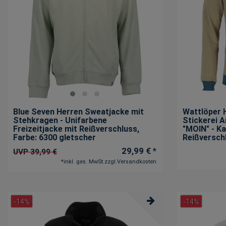
Blue Seven Herren Sweatjacke mit
Wattlöper 
Stehkragen - Unifarbene
Stickerei A
Freizeitjacke mit Reißverschluss
,
"MOIN" - K
Farbe: 6300 gletscher
Reißversch
29,99 € *
UVP 39,99 €
*
inkl. ges. MwSt.
zzgl.
Versandkosten
-14%
-14%