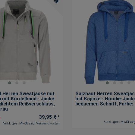
 Herren Sweatjacke mit
Salzhaut Herren Sweatjac
 mit Kordelband - Jacke
mit Kapuze - Hoodie-Jack
dichtem Reißverschluss
,
bequemen Schnitt
, Farbe:
grau
39,95 € *
€
*
inkl. ges. MwSt.
zzg
*
inkl. ges. MwSt.
zzgl.
Versandkosten