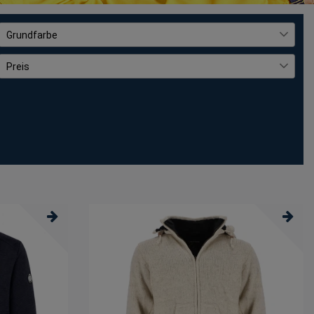
Grundfarbe
Schwarz
34
Preis
€
―
€