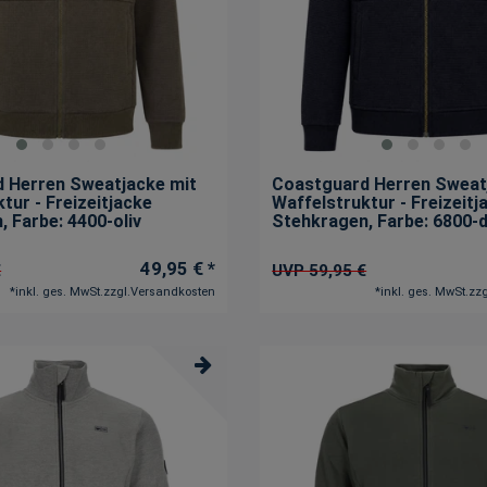
 Herren Sweatjacke mit
Coastguard Herren Sweat
tur - Freizeitjacke
Waffelstruktur - Freizeitj
n
, Farbe: 4400-oliv
Stehkragen
, Farbe: 6800-
49,95 € *
€
UVP 59,95 €
*
inkl. ges. MwSt.
zzgl.
Versandkosten
*
inkl. ges. MwSt.
zzg