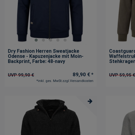
Dry Fashion Herren Sweatjacke
Coastguard
Odense - Kapuzenjacke mit Moin-
Waffelstruk
Backprint
, Farbe: 48-navy
Stehkrage
89,90 € *
UVP 99,90 €
UVP 59,95 
*
inkl. ges. MwSt.
zzgl.
Versandkosten