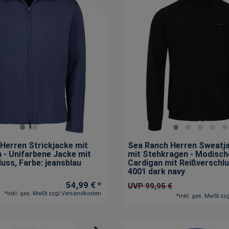
 Herren Strickjacke mit
Sea Ranch Herren Sweatja
 - Unifarbene Jacke mit
mit Stehkragen - Modisch
luss
, Farbe: jeansblau
Cardigan mit Reißverschl
4001 dark navy
54,99 € *
UVP 99,95 €
*
inkl. ges. MwSt.
zzgl.
Versandkosten
*
inkl. ges. MwSt.
zzg