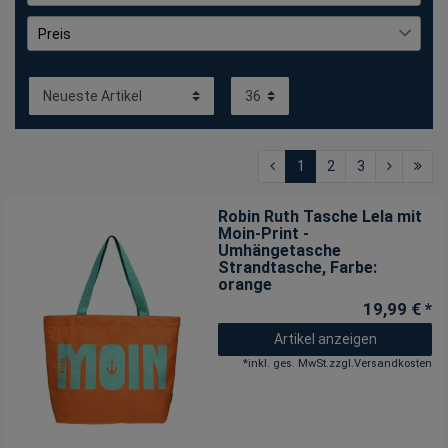
gemustert
5
Daniel Ray
109
Preis
gestreift
2
FRIESEN Friesennerz
1
mehrfarbig
9
Leoberg
168
€
―
€
unifarben
268
tomBrook
2
unifarben mit Farbeinsatz
3
1
2
3
Robin Ruth Tasche Lela mit
Moin-Print -
Umhängetasche
Strandtasche
, Farbe:
orange
19,99 € *
Artikel anzeigen
*
inkl. ges. MwSt.
zzgl.
Versandkosten