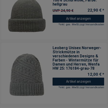
100% Schurwolle
, Farbe:
hellgrau
22,90 € *
UVP 24,90 €
Artikel anzeigen
*
inkl. ges. MwSt.
zzgl.
Versandkosten
Leoberg Unisex Norweger-
Strickmütze in
verschiedenen Designs &
Farben - Wintermütze für
Damen und Herren
, Wenfa
HW 25: 176184-grau-78
12,00 € *
Artikel anzeigen
*
inkl. ges. MwSt.
zzgl.
Versandkosten