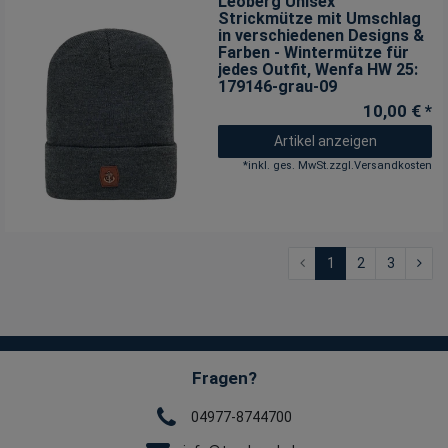
Leoberg Unisex
Strickmütze mit Umschlag
in verschiedenen Designs &
Farben - Wintermütze für
jedes Outfit
, Wenfa HW 25:
179146-grau-09
10,00 € *
Artikel anzeigen
*
inkl. ges. MwSt.
zzgl.
Versandkosten
1
2
3
Fragen?
04977-8744700