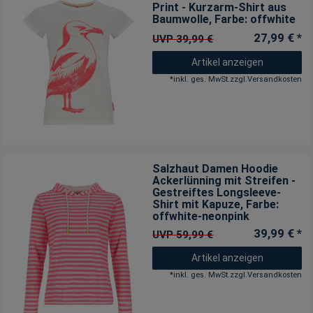
Print - Kurzarm-Shirt aus
Baumwolle
, Farbe: offwhite
27,99 € *
UVP 39,99 €
Artikel anzeigen
*
inkl. ges. MwSt.
zzgl.
Versandkosten
Salzhaut Damen Hoodie
Ackerlünning mit Streifen -
Gestreiftes Longsleeve-
Shirt mit Kapuze
, Farbe:
offwhite-neonpink
39,99 € *
UVP 59,99 €
Artikel anzeigen
*
inkl. ges. MwSt.
zzgl.
Versandkosten