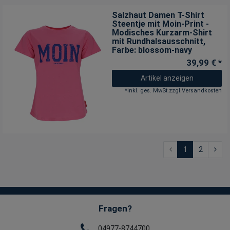
Salzhaut Damen T-Shirt
Steentje mit Moin-Print -
Modisches Kurzarm-Shirt
mit Rundhalsausschnitt
,
Farbe: blossom-navy
39,99 € *
Artikel anzeigen
*
inkl. ges. MwSt.
zzgl.
Versandkosten
1
2
Fragen?
04977-8744700