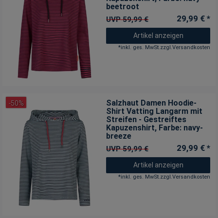
beetroot
29,99 € *
UVP 59,99 €
Artikel anzeigen
*
inkl. ges. MwSt.
zzgl.
Versandkosten
Salzhaut Damen Hoodie-
-50%
Shirt Vatting Langarm mit
Streifen - Gestreiftes
Kapuzenshirt
, Farbe: navy-
breeze
29,99 € *
UVP 59,99 €
Artikel anzeigen
*
inkl. ges. MwSt.
zzgl.
Versandkosten