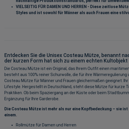
nachhaltige Produktionsstandards, perfekt für umweltbew
VIELSEITIG FÜR DAMEN UND HERREN - Diese zeitlose Mütze
Styles und ist sowohl für Männer als auch Frauen eine stilv
Entdecken Sie die Unisex Costeau Mütze, benannt n
der kurzen Form hat sich zu einem echten Kultobjekt 
Die Costeau Mütze ist ein Original, das Ihrem Outfit einen maritimen
besteht aus 100% reiner Schurwolle, die für ihre Wärmeregulierung 
Costeau Mütze für Männer und Frauen gleichermaßen geeignet. Ihr anl
Lifestyle. Hergestellt in Deutschland, steht diese Mütze für kurze
Praktiken. Ob beim Spaziergang an der Küste oder beim Stadtbummel –
Ergänzung für Ihre Garderobe.
Die Costeau Mütze ist mehr als nur eine Kopfbedeckung – sie ist 
einem.
Rollmütze für Damen und Herren