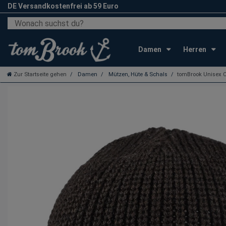
DE Versandkostenfrei ab 59 Euro
Damen
Herren
Zur Startseite gehen
Damen
Mützen, Hüte & Schals
tomBrook Unisex C