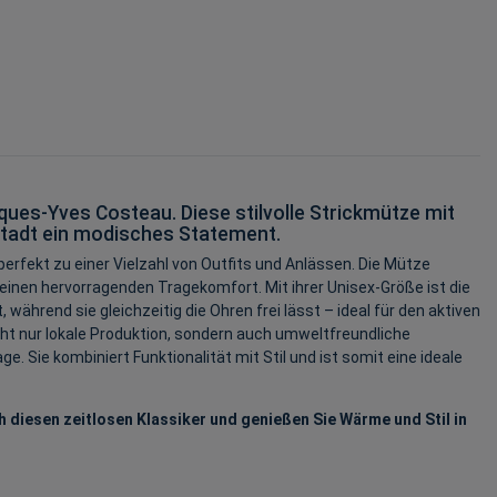
es-Yves Costeau. Diese stilvolle Strickmütze mit
 Stadt ein modisches Statement.
 perfekt zu einer Vielzahl von Outfits und Anlässen. Die Mütze
 einen hervorragenden Tragekomfort. Mit ihrer Unisex-Größe ist die
ährend sie gleichzeitig die Ohren frei lässt – ideal für den aktiven
cht nur lokale Produktion, sondern auch umweltfreundliche
 Sie kombiniert Funktionalität mit Stil und ist somit eine ideale
h diesen zeitlosen Klassiker und genießen Sie Wärme und Stil in