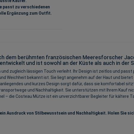
usste Käufer.
 passt zu verschiedenen
olle Ergänzung zum Outfit.
ach dem berühmten französischen Meeresforscher Jacqu
entwickelt und ist sowohl an der Küste als auch in der
 und zugleich lässigen Touch verleiht. Ihr Design ist zeitlos und passt
und Weichheit bekannt ist. Sie liegt angenehm auf der Haut und bietet
iegendes und kurzes Design sorgt dafür, dass sie komfortabel sitzt, w
 Transportwege und Nachhaltigkeit. Sie unterstützen mit Ihrem Kauf ni
 die Costeau Mütze ist ein unverzichtbarer Begleiter für kältere Tage.
ein Ausdruck von Stilbewusstsein und Nachhaltigkeit. Holen Sie sic