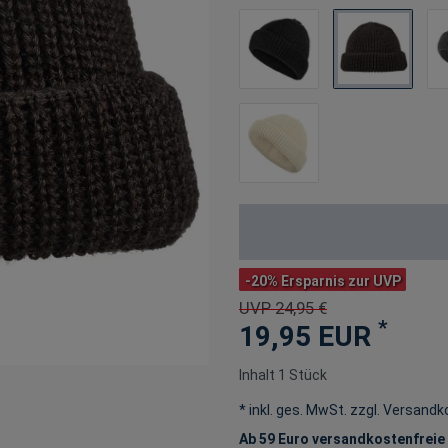
-20% Ersparnis zur UVP
UVP 24,95 €
*
19,95 EUR
Inhalt
1
Stück
* inkl. ges. MwSt. zzgl.
Versandk
Ab 59 Euro versandkostenfreie