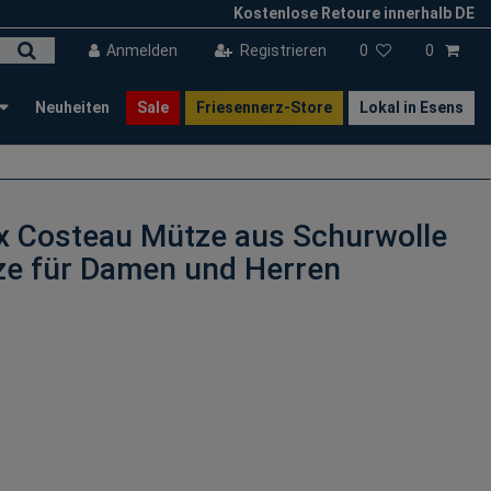
Kostenlose Retoure innerhalb DE
Anmelden
Registrieren
0
0
Neuheiten
Sale
Friesennerz-Store
Lokal in Esens
x Costeau Mütze aus Schurwolle
ze für Damen und Herren