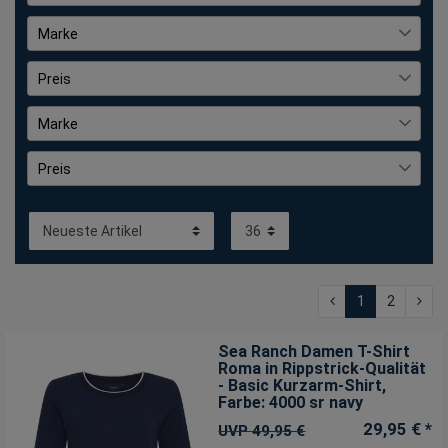
Pullover
19
bedruckt
5
XL
42
Marke
Shirts
27
gepunktet
1
XXL
42
Sea Ranch
65
Sweatjacke
Preis
2
gestreift
19
3XL
25
unifarben
40
4XL
Marke
5
€
―
€
Sea Ranch
65
Preis
€
€
―
1
2
Sea Ranch Damen T-Shirt
Roma in Rippstrick-Qualität
- Basic Kurzarm-Shirt
,
Farbe: 4000 sr navy
29,95 € *
UVP 49,95 €