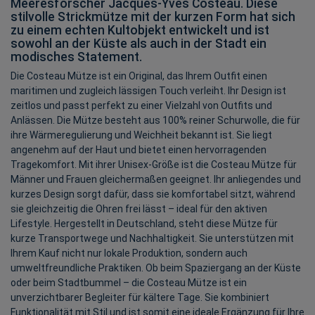
Meeresforscher Jacques-Yves Costeau. Diese
stilvolle Strickmütze mit der kurzen Form hat sich
zu einem echten Kultobjekt entwickelt und ist
sowohl an der Küste als auch in der Stadt ein
modisches Statement.
Die Costeau Mütze ist ein Original, das Ihrem Outfit einen
maritimen und zugleich lässigen Touch verleiht. Ihr Design ist
zeitlos und passt perfekt zu einer Vielzahl von Outfits und
Anlässen. Die Mütze besteht aus 100% reiner Schurwolle, die für
ihre Wärmeregulierung und Weichheit bekannt ist. Sie liegt
angenehm auf der Haut und bietet einen hervorragenden
Tragekomfort. Mit ihrer Unisex-Größe ist die Costeau Mütze für
Männer und Frauen gleichermaßen geeignet. Ihr anliegendes und
kurzes Design sorgt dafür, dass sie komfortabel sitzt, während
sie gleichzeitig die Ohren frei lässt – ideal für den aktiven
Lifestyle. Hergestellt in Deutschland, steht diese Mütze für
kurze Transportwege und Nachhaltigkeit. Sie unterstützen mit
Ihrem Kauf nicht nur lokale Produktion, sondern auch
umweltfreundliche Praktiken. Ob beim Spaziergang an der Küste
oder beim Stadtbummel – die Costeau Mütze ist ein
unverzichtbarer Begleiter für kältere Tage. Sie kombiniert
Funktionalität mit Stil und ist somit eine ideale Ergänzung für Ihre