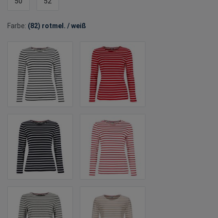
50
52
Farbe:
(82) rotmel. / weiß