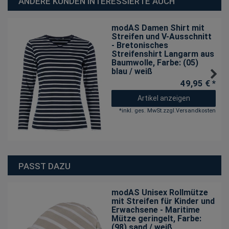
ANDERE KUNDEN INTERESSIERTE AUCH
modAS Damen Shirt mit
Streifen und V-Ausschnitt
- Bretonisches
Streifenshirt Langarm aus
Baumwolle
, Farbe: (05)
blau / weiß
49,95 € *
Artikel anzeigen
*
inkl. ges. MwSt.
zzgl.
Versandkosten
PASST DAZU
modAS Unisex Rollmütze
mit Streifen für Kinder und
Erwachsene - Maritime
Mütze geringelt
, Farbe:
(98) sand / weiß