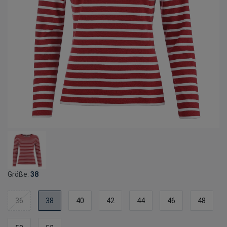
Größe:
38
36
38
40
42
44
46
48