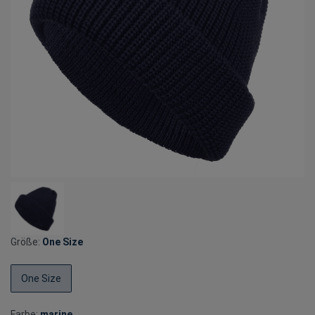
Größe:
One Size
One Size
Farbe:
marine