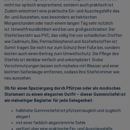
nicht nur optisch ansprechend, sondern auch praktisch ist.
Zudem erleichtert eine praktische Ein- und Ausstiegshilfe das
An- und Ausziehen, was besonders an hektischen
Morgenstunden oder nach einem langen Tag sehr nützlich
ist. Umweltfreundlichkeit wird bei uns großgeschrieben: Der
Stiefel besteht aus PVC, das völlig frei von schädlichen Stoffen
wie Cadmium, Blei, Pentachlorphenol und Azofarbstoffen ist.
Somit tragen Sie nicht nur zum Schutz Ihrer Füße bei, sondern
leisten auch einen Beitrag zum Umweltschutz. Die Pflege des
Stiefels ist denkbar einfach und unkompliziert. Grobe
Verschmutzungen lassen sich mühelos mit Wasser und einer
leichten Seifenlauge entfernen, sodass Ihre Stiefel immer wie
neu aussehen.
Ob für einen Spaziergang durch Pfützen oder als modisches
Statement zu einem eleganten Outfit – dieser Gummistiefel ist
ein vielseitiger Begleiter für jede Gelegenheit.
halbhohe Gummistiefel ist pfützentauglich und zugleich
elegant
mit einer farblich abgestimmte Sohle
verfügt über eine praktische Ein- und Ausstiegshilfe