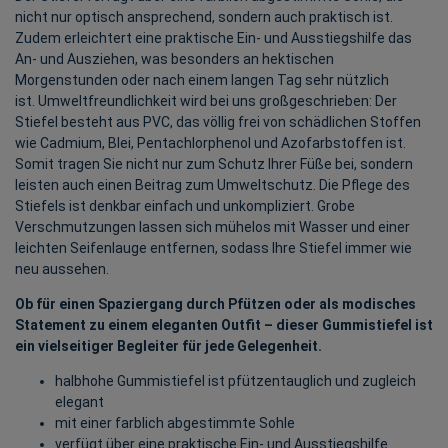
nicht nur optisch ansprechend, sondern auch praktisch ist.
Zudem erleichtert eine praktische Ein- und Ausstiegshilfe das
An- und Ausziehen, was besonders an hektischen
Morgenstunden oder nach einem langen Tag sehr nützlich
ist. Umweltfreundlichkeit wird bei uns großgeschrieben: Der
Stiefel besteht aus PVC, das völlig frei von schädlichen Stoffen
wie Cadmium, Blei, Pentachlorphenol und Azofarbstoffen ist.
Somit tragen Sie nicht nur zum Schutz Ihrer Füße bei, sondern
leisten auch einen Beitrag zum Umweltschutz. Die Pflege des
Stiefels ist denkbar einfach und unkompliziert. Grobe
Verschmutzungen lassen sich mühelos mit Wasser und einer
leichten Seifenlauge entfernen, sodass Ihre Stiefel immer wie
neu aussehen.
Ob für einen Spaziergang durch Pfützen oder als modisches
Statement zu einem eleganten Outfit – dieser Gummistiefel ist
ein vielseitiger Begleiter für jede Gelegenheit.
halbhohe Gummistiefel ist pfützentauglich und zugleich
elegant
mit einer farblich abgestimmte Sohle
verfügt über eine praktische Ein- und Ausstiegshilfe