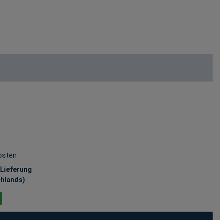
osten
 Lieferung
chlands)