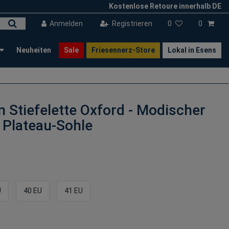
Kostenlose Retoure innerhalb DE
Anmelden
Registrieren
0
0
Neuheiten
Sale
Friesennerz-Store
Lokal in Esens
Stiefelette Oxford - Modischer
 Plateau-Sohle
U
40 EU
41 EU