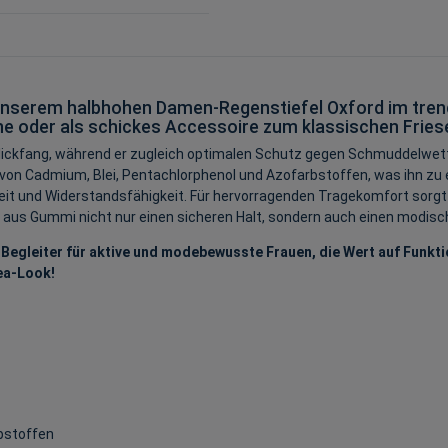
t unserem halbhohen Damen-Regenstiefel Oxford im trendi
he oder als schickes Accessoire zum klassischen Fries
kfang, während er zugleich optimalen Schutz gegen Schmuddelwetter 
von Cadmium, Blei, Pentachlorphenol und Azofarbstoffen, was ihn zu 
keit und Widerstandsfähigkeit. Für hervorragenden Tragekomfort sorgt
 aus Gummi nicht nur einen sicheren Halt, sondern auch einen modisc
 Begleiter für aktive und modebewusste Frauen, die Wert auf Funktio
ea-Look!
rbstoffen