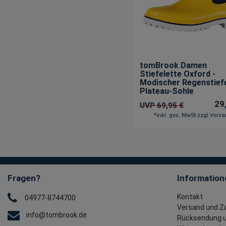
tomBrook Damen
Stiefelette Oxford -
Modischer Regenstiefe
Plateau-Sohle
29
UVP 69,95 €
*
inkl. ges. MwSt.
zzgl.
Versa
Fragen?
Information
Kontakt
04977-8744700
Versand und Z
info@tombrook.de
Rücksendung u