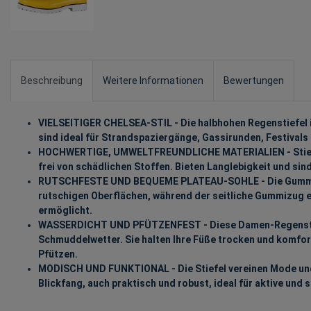
Beschreibung
Weitere Informationen
Bewertungen
VIELSEITIGER CHELSEA-STIL - Die halbhohen Regenstiefel
sind ideal für Strandspaziergänge, Gassirunden, Festivals 
HOCHWERTIGE, UMWELTFREUNDLICHE MATERIALIEN - Stiefel
frei von schädlichen Stoffen. Bieten Langlebigkeit und sin
RUTSCHFESTE UND BEQUEME PLATEAU-SOHLE - Die Gummiso
rutschigen Oberflächen, während der seitliche Gummizug e
ermöglicht.
WASSERDICHT UND PFÜTZENFEST - Diese Damen-Regenstief
Schmuddelwetter. Sie halten Ihre Füße trocken und komfort
Pfützen.
MODISCH UND FUNKTIONAL - Die Stiefel vereinen Mode und F
Blickfang, auch praktisch und robust, ideal für aktive und 