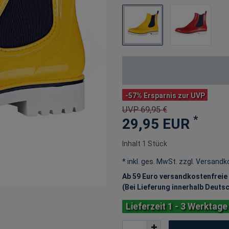
-57% Ersparnis zur UVP
UVP 69,95 €
*
29,95 EUR
Inhalt
1
Stück
* inkl. ges. MwSt. zzgl.
Versandk
Ab 59 Euro versandkostenfreie
(Bei Lieferung innerhalb Deuts
Lieferzeit 1 - 3 Werktage