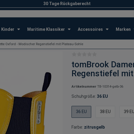
30 Tage Rückgaberecht
Kinder
Maritime Klassiker
Accessoires
Marken
te Oxford - Modischer Regenstiefel mit Plateau-Sohle
tomBrook Damen 
Regenstiefel mit
Artikelnummer
TB-10314-gelb-36
Schuhgröße:
36 EU
36 EU
38 EU
39 E
Farbe:
zitrusgelb