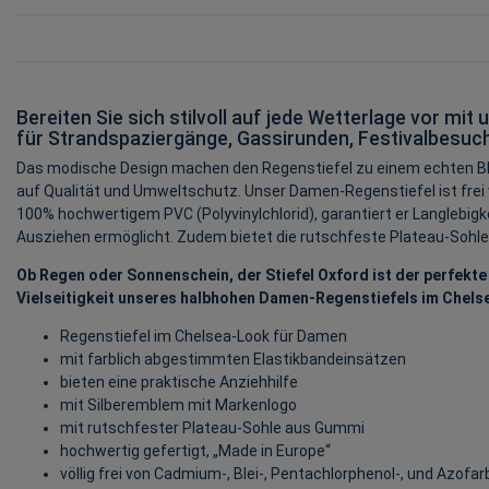
Bereiten Sie sich stilvoll auf jede Wetterlage vor mi
für Strandspaziergänge, Gassirunden, Festivalbesuc
Das modische Design machen den Regenstiefel zu einem echten Blic
auf Qualität und Umweltschutz. Unser Damen-Regenstiefel ist frei 
100% hochwertigem PVC (Polyvinylchlorid), garantiert er Langlebig
Ausziehen ermöglicht. Zudem bietet die rutschfeste Plateau-Sohle
Ob Regen oder Sonnenschein, der Stiefel Oxford ist der perfekte
Vielseitigkeit unseres halbhohen Damen-Regenstiefels im Chels
Regenstiefel im Chelsea-Look für Damen
mit farblich abgestimmten Elastikbandeinsätzen
bieten eine praktische Anziehhilfe
mit Silberemblem mit Markenlogo
mit rutschfester Plateau-Sohle aus Gummi
hochwertig gefertigt, „Made in Europe“
völlig frei von Cadmium-, Blei-, Pentachlorphenol-, und Azofa