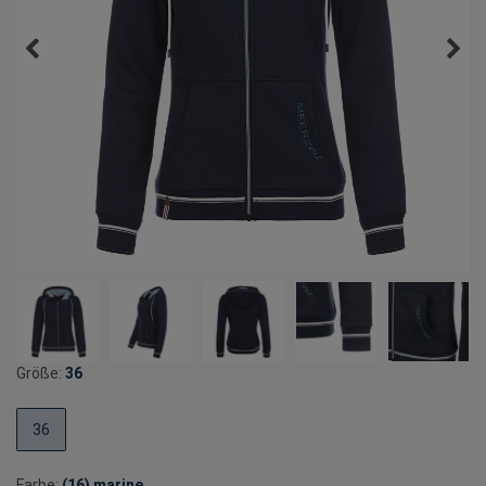
Größe:
36
36
Farbe:
(16) marine