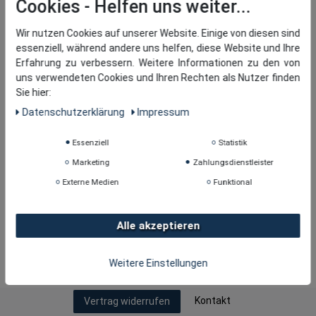
Cookies
Wir nutzen Cookies auf unserer Website. Einige von diesen sind
essenziell, während andere uns helfen, diese Website und Ihre
Erfahrung zu verbessern. Weitere Informationen zu den von
uns verwendeten Cookies und Ihren Rechten als Nutzer finden
Sie hier:
Daten­schutz­erklärung
Impressum
Essenziell
Statistik
Marketing
Zahlungsdienstleister
Externe Medien
Funktional
Alle akzeptieren
Copyright © 2026
· tomBrook GmbH. Alle Rechte
Weitere Einstellungen
vorbehalten.
Kontakt
Vertrag widerrufen