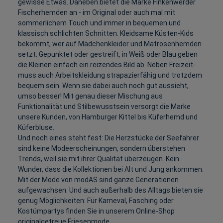
gewisse Etwas. Daneben bietet die Marke Finkenwerder
Fischerhemden an - im Original oder auch mal mit
sommerlichem Touch und immer in bequemen und
klassisch schlichten Schnitten. Kleidsame Küsten-Kids
bekommt, wer auf Mädchenkleider und Matrosenhemden
setzt. Gepunktet oder gestreift, in Weiß oder Blau geben
die Kleinen einfach ein reizendes Bild ab. Neben Freizeit-
muss auch Arbeitskleidung strapazierfähig und trotzdem
bequem sein. Wenn sie dabei auch noch gut aussieht,
umso besser! Mit genau dieser Mischung aus
Funktionalität und Stilbewusstsein versorgt die Marke
unsere Kunden, von Hamburger Kittel bis Küferhemd und
Küferbluse.
Und noch eines steht fest: Die Herzstücke der Seefahrer
sind keine Modeerscheinungen, sondern überstehen
Trends, weil sie mit ihrer Qualität überzeugen. Kein
Wunder, dass die Kollektionen bei Alt und Jung ankommen.
Mit der Mode von modAS sind ganze Generationen
aufgewachsen. Und auch außerhalb des Alltags bieten sie
genug Möglichkeiten: Für Karneval, Fasching oder
Kostümpartys finden Sie in unserem Online-Shop
originalgetreue Friesenmode.