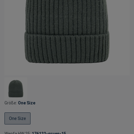
Größe:
One Size
One Size
Wenfa HW 25:
176122-gruen-15