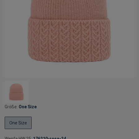
Größe:
One Size
One Size
Wenfa HW 25:
176210-rosa-24