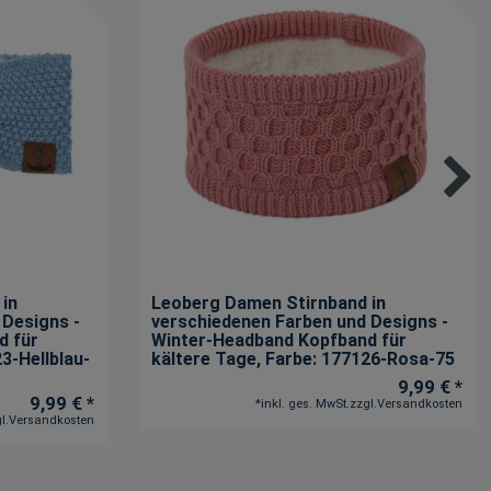
in
Leoberg Damen Stirnband in
 Designs -
verschiedenen Farben und Designs -
d für
Winter-Headband Kopfband für
23-Hellblau-
kältere Tage
, Farbe: 177126-Rosa-75
9,99 € *
9,99 € *
*
inkl. ges. MwSt.
zzgl.
Versandkosten
l.
Versandkosten