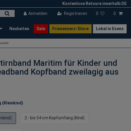
Kostenlose Retoure innerhalb DE
Anmelden
Registrieren
0
0
Neuheiten
Sale
Friesennerz-Store
Lokal in Esens
mwolle
irnband Maritim für Kinder und
eadband Kopfband zweilagig aus
 (Kleinkind)
inkind)
2 - bis 54 cm Kopfumfang (Kind)