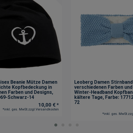
isex Beanie Mütze Damen
Leoberg Damen Stirnband 
eichte Kopfbedeckung in
verschiedenen Farben und
nen Farben und Designs
,
Winter-Headband Kopfban
069-Schwarz-14
kältere Tage
, Farbe: 1771
72
10,00 € *
*
inkl. ges. MwSt.
zzgl.
Versandkosten
*
inkl. ges. MwSt.
zzg