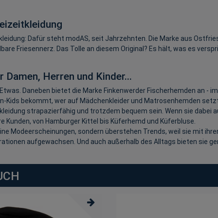
izeitkleidung
leidung: Dafür steht modAS, seit Jahrzehnten. Die Marke aus Ostfries
dbare Friesennerz. Das Tolle an diesem Original? Es hält, was es versp
 Damen, Herren und Kinder...
sse Etwas. Daneben bietet die Marke Finkenwerder Fischerhemden an - 
n-Kids bekommt, wer auf Mädchenkleider und Matrosenhemden setzt. Ge
tskleidung strapazierfähig und trotzdem bequem sein. Wenn sie dabei
re Kunden, von Hamburger Kittel bis Küferhemd und Küferbluse.
ine Modeerscheinungen, sondern überstehen Trends, weil sie mit ihrer 
ionen aufgewachsen. Und auch außerhalb des Alltags bieten sie gen
UCH