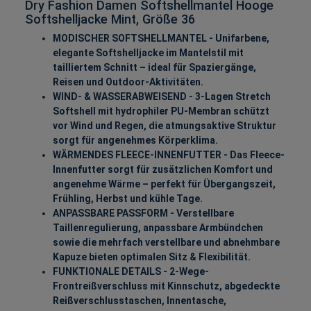
Dry Fashion Damen Softshellmantel Hooge
Softshelljacke Mint, Größe 36
MODISCHER SOFTSHELLMANTEL - Unifarbene,
elegante Softshelljacke im Mantelstil mit
tailliertem Schnitt – ideal für Spaziergänge,
Reisen und Outdoor-Aktivitäten.
WIND- & WASSERABWEISEND - 3-Lagen Stretch
Softshell mit hydrophiler PU-Membran schützt
vor Wind und Regen, die atmungsaktive Struktur
sorgt für angenehmes Körperklima.
WÄRMENDES FLEECE-INNENFUTTER - Das Fleece-
Innenfutter sorgt für zusätzlichen Komfort und
angenehme Wärme – perfekt für Übergangszeit,
Frühling, Herbst und kühle Tage.
ANPASSBARE PASSFORM - Verstellbare
Taillenregulierung, anpassbare Armbündchen
sowie die mehrfach verstellbare und abnehmbare
Kapuze bieten optimalen Sitz & Flexibilität.
FUNKTIONALE DETAILS - 2-Wege-
Frontreißverschluss mit Kinnschutz, abgedeckte
Reißverschlusstaschen, Innentasche,