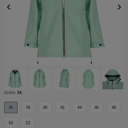
Größe:
36
36
38
40
42
44
46
48
50
52