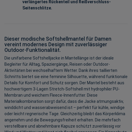
verlängertes Rückenteil und Reißverschluss-
Seitenschlitze.
Dieser modische Softshellmantel für Damen
vereint modernes Design mit zuverlässiger
Outdoor-Funktionalität.
Die unifarbene Softshelljacke in Mantellänge ist der ideale
Begleiter für Alltag, Spaziergänge, Reisen oder Outdoor-
Aktivitäten bei wechselhaftem Wetter. Dank ihres taillierten
Schnitts bietet sie eine feminine Silhouette, während funktionale
Details für Komfort und Schutz sorgen. Der Mantel besteht aus
hochwertigem 3-Lagen Stretch-Softshell mit hydrophiler PU-
Membran und weichem Fleece-Innenfutter. Diese
Materialkombination sorgt dafür, dass die Jacke atmungsaktiv,
winddicht und wasserabweisend ist – perfekt für kühle, windige
oder leicht regnerische Tage. Gleichzeitig bleibt das Körperklima
angenehm und die Bewegungsfreiheit erhalten. Die mehrfach
verstellbare und abnehmbare Kapuze schützt zuverlässig vor