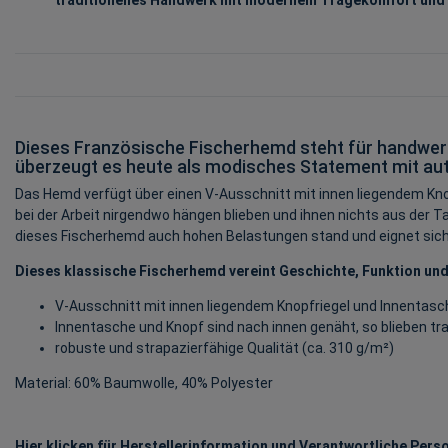
Dieses Französische Fischerhemd steht für handwerklic
überzeugt es heute als modisches Statement mit authe
Das Hemd verfügt über einen V-Ausschnitt mit innen liegendem Knopf
bei der Arbeit nirgendwo hängen blieben und ihnen nichts aus der Ta
dieses Fischerhemd auch hohen Belastungen stand und eignet sich pe
Dieses klassische Fischerhemd vereint Geschichte, Funktion und St
V-Ausschnitt mit innen liegendem Knopfriegel und Innentasc
Innentasche und Knopf sind nach innen genäht, so blieben trad
robuste und strapazierfähige Qualität (ca. 310 g/m²)
Material: 60% Baumwolle, 40% Polyester
Hier klicken für Herstellerinformation und Verantwortliche Perso