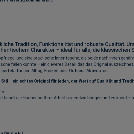
he Tradition, Funktionalität und robuste Qualität. Ursp
ntischem Charakter – ideal für alle, die klassischen St
riegel und eine praktische Innentasche, die beide nach innen genäht s
sche fallen konnte – ein cleveres Detail, das das Original auszeichnet.
rfekt für den Alltag, Freizeit oder Outdoor-Aktivitäten.
il – ein echtes Original für jeden, der Wert auf Qualität und Tradit
he
itionell die Fischer bei Ihrer Arbeit nirgendwo hängen und es konnte i
n für die EU