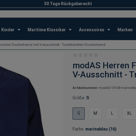
30 Tage Rückgaberecht
Kinder
Maritime Klassiker
Accessoires
Marken
sches Fischerhemd mit V-Ausschnitt - Traditionelles Fischerhemd
modAS Herren F
V-Ausschnitt - T
Artikelnummer
modAS-10104-marinebl
Größe:
S
S
M
L
XL
Farbe:
marineblau (16)