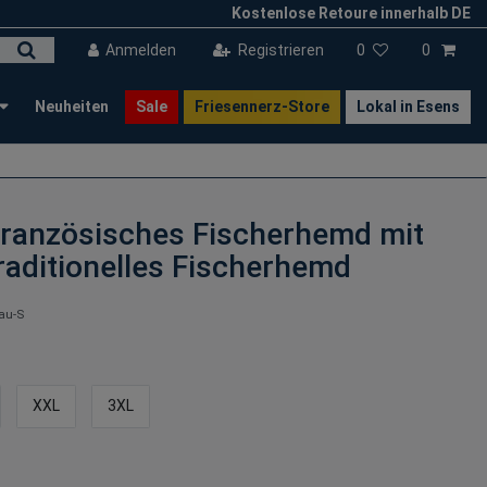
Kostenlose Retoure innerhalb DE
Anmelden
Registrieren
0
0
Neuheiten
Sale
Friesennerz-Store
Lokal in Esens
ranzösisches Fischerhemd mit
raditionelles Fischerhemd
au-S
XXL
3XL