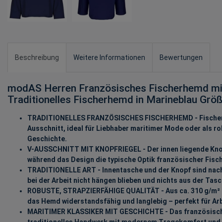
Beschreibung
Weitere Informationen
Bewertungen
modAS Herren Französisches Fischerhemd mit
Traditionelles Fischerhemd in Marineblau Grö
TRADITIONELLES FRANZÖSISCHES FISCHERHEMD - Fischer
Ausschnitt, ideal für Liebhaber maritimer Mode oder als r
Geschichte.
V-AUSSCHNITT MIT KNOPFRIEGEL - Der innen liegende Knopf
während das Design die typische Optik französischer Fisc
TRADITIONELLE ART - Innentasche und der Knopf sind nach
bei der Arbeit nicht hängen blieben und nichts aus der Tasc
ROBUSTE, STRAPZIERFÄHIGE QUALITÄT - Aus ca. 310 g/m² st
das Hemd widerstandsfähig und langlebig – perfekt für Arbe
MARITIMER KLASSIKER MIT GESCHICHTE - Das französisch
traditionelles Handwerk mit modernem Tragekomfort und is