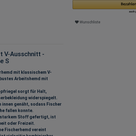
Wunschliste
 V-Ausschnitt -
ße S
hemd mit klassischem V-
obustes Arbeitshemd mit
riegel sorgt für Halt,
herbekleidung widerspiegelt.
 innen genäht, sodass Fischer
he fallen konnte.
arkem Stoff gefertigt, ist
it oder Freizeit.
e Fischerhemd vereint
t vielseitig kombinierbar.