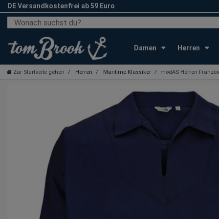
DE Versandkostenfrei ab 59 Euro
Damen
Herren
Zur Startseite gehen
Herren
Maritime Klassiker
modAS Herren Französi