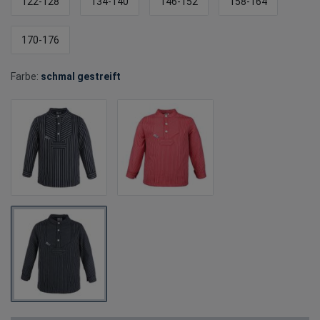
122-128
134-140
146-152
158-164
170-176
Farbe:
schmal gestreift