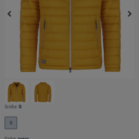
Größe:
S
S
Farbe:
curry