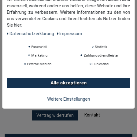
essenziell, während andere uns helfen, diese Website und Ihre
Erfahrung zu verbessern. Weitere Informationen zu den von
uns verwendeten Cookies und Ihren Rechten als Nutzer finden
Sie hier:
Daten­schutz­erklärung
Impressum
Essenziell
Statistik
Marketing
Zahlungsdienstleister
Externe Medien
Funktional
Alle akzeptieren
Copyright © 2026
· tomBrook GmbH. Alle Rechte
Weitere Einstellungen
vorbehalten.
Kontakt
Vertrag widerrufen