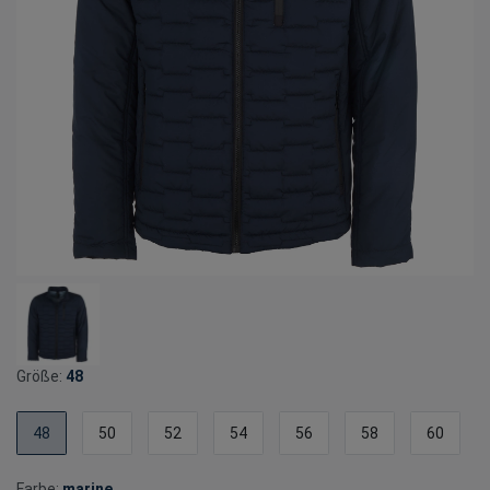
Größe:
48
48
50
52
54
56
58
60
Farbe:
marine