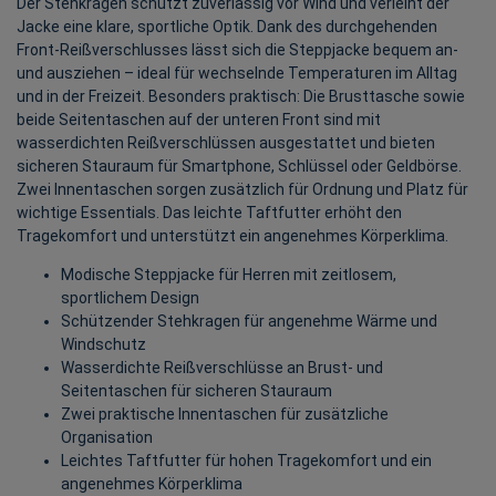
Der Stehkragen schützt zuverlässig vor Wind und verleiht der
Jacke eine klare, sportliche Optik. Dank des durchgehenden
Front-Reißverschlusses lässt sich die Steppjacke bequem an-
und ausziehen – ideal für wechselnde Temperaturen im Alltag
und in der Freizeit. Besonders praktisch: Die Brusttasche sowie
beide Seitentaschen auf der unteren Front sind mit
wasserdichten Reißverschlüssen ausgestattet und bieten
sicheren Stauraum für Smartphone, Schlüssel oder Geldbörse.
Zwei Innentaschen sorgen zusätzlich für Ordnung und Platz für
wichtige Essentials. Das leichte Taftfutter erhöht den
Tragekomfort und unterstützt ein angenehmes Körperklima.
Modische Steppjacke für Herren mit zeitlosem,
sportlichem Design
Schützender Stehkragen für angenehme Wärme und
Windschutz
Wasserdichte Reißverschlüsse an Brust- und
Seitentaschen für sicheren Stauraum
Zwei praktische Innentaschen für zusätzliche
Organisation
Leichtes Taftfutter für hohen Tragekomfort und ein
angenehmes Körperklima