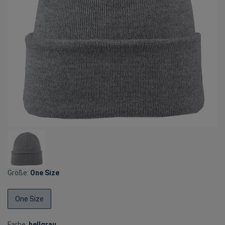
Größe:
One Size
One Size
Farbe:
hellgrau