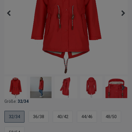
Größe:
32/34
32/34
36/38
40/42
44/46
48/50