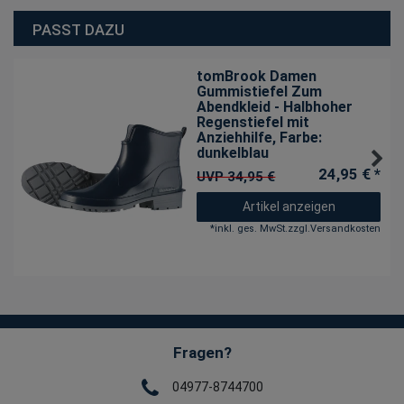
PASST DAZU
tomBrook Damen
Gummistiefel Zum
Abendkleid - Halbhoher
Regenstiefel mit
Anziehhilfe
, Farbe:
dunkelblau
24,95 € *
UVP 34,95 €
Artikel anzeigen
*
inkl. ges. MwSt.
zzgl.
Versandkosten
Fragen?
04977-8744700