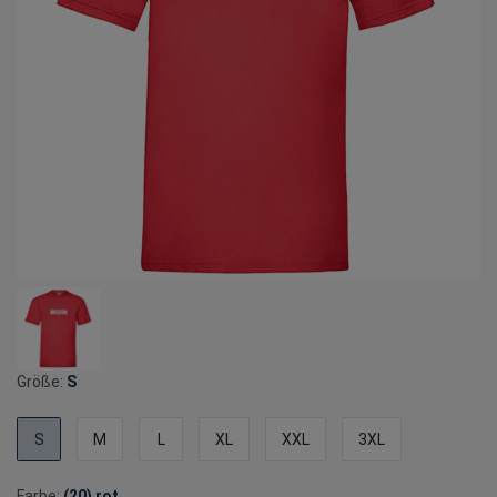
Größe:
S
S
M
L
XL
XXL
3XL
Farbe:
(20) rot