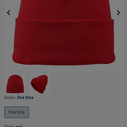
Größe:
One Size
One Size
Farbe:
rot