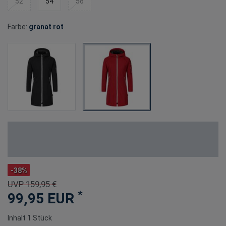
52
54
56
Farbe:
granat rot
-38%
UVP 159,95 €
*
99,95 EUR
Inhalt
1
Stück