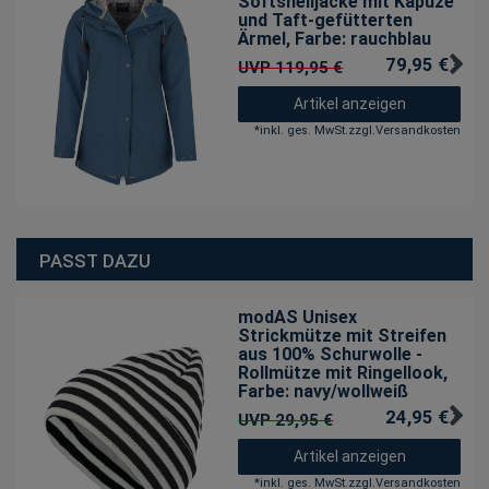
Softshelljacke mit Kapuze
und Taft-gefütterten
Ärmel
, Farbe: rauchblau
79,95 € *
UVP 119,95 €
Artikel anzeigen
*
inkl. ges. MwSt.
zzgl.
Versandkosten
PASST DAZU
modAS Unisex
Strickmütze mit Streifen
aus 100% Schurwolle -
Rollmütze mit Ringellook
,
Farbe: navy/wollweiß
24,95 € *
UVP 29,95 €
Artikel anzeigen
*
inkl. ges. MwSt.
zzgl.
Versandkosten