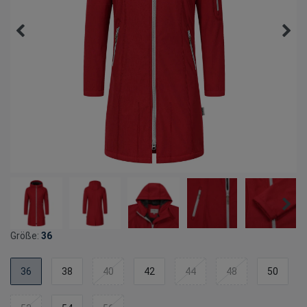
Größe:
36
36
38
40
42
44
48
50