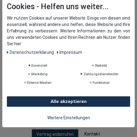
Cookies
Wir nutzen Cookies auf unserer Website. Einige von diesen sind
essenziell, während andere uns helfen, diese Website und Ihre
Erfahrung zu verbessern. Weitere Informationen zu den von
uns verwendeten Cookies und Ihren Rechten als Nutzer finden
Sie hier:
Daten­schutz­erklärung
Impressum
Essenziell
Statistik
Marketing
Zahlungsdienstleister
Externe Medien
Funktional
Alle akzeptieren
Copyright © 2026
· tomBrook GmbH. Alle Rechte
Weitere Einstellungen
vorbehalten.
Kontakt
Vertrag widerrufen