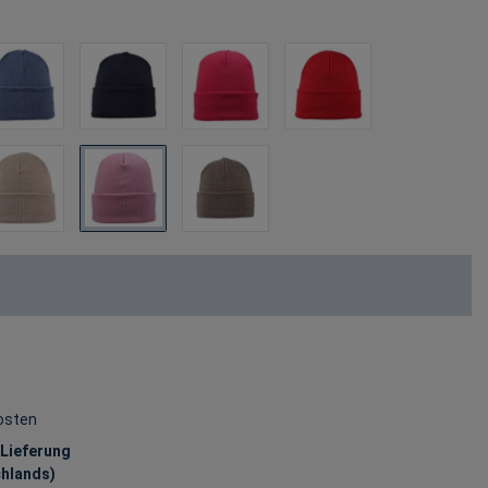
osten
 Lieferung
chlands)