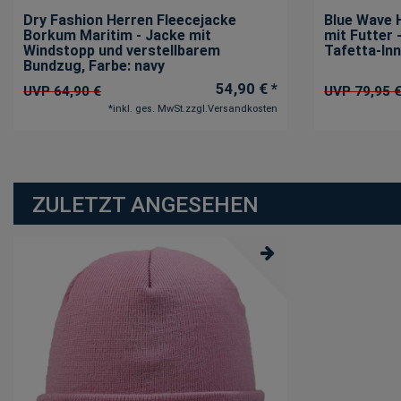
Dry Fashion Herren Fleecejacke
Blue Wave 
Borkum Maritim - Jacke mit
mit Futter
Windstopp und verstellbarem
Tafetta-In
Bundzug
, Farbe: navy
54,90 € *
UVP 64,90 €
UVP 79,95 
*
inkl. ges. MwSt.
zzgl.
Versandkosten
ZULETZT ANGESEHEN