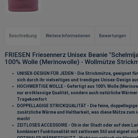
Beschreibung
Weitere Informationen
Bewertungen
FRIESEN Friesennerz Unisex Beanie "Schelmija
100% Wolle (Merinowolle) - Wollmütze Strick
UNISEX-DESIGN FÜR JEDEN - Die Strickmütze, geeignet für
sich durch ihr vielseitiges und trendiges Unisex-Design au
HOCHWERTIGE WOLLE - Gefertigt aus 100% Wolle (Merinowol
nur erstklassige Qualität, sondern auch natürliche Wärme
Tragekomfort
DOPPELLAGIGE STRICKQUALITÄT - Die feine, doppellagige 
zusätzliche Wärme und Haltbarkeit, was diese Mütze zum id
macht
ZEITLOSES ACCESSOIRE - Ob in der Stadt oder auf dem Lan
kombiniert Funktionalität mit zeitlosem Stil und eignet sic
OPTIMALER WÄRMESCHUTZ - Nicht nur optisch ein Hingucke