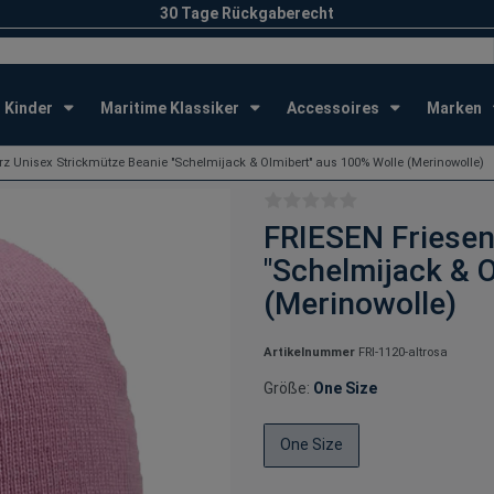
30 Tage Rückgaberecht
Kinder
Maritime Klassiker
Accessoires
Marken
rz Unisex Strickmütze Beanie "Schelmijack & Olmibert" aus 100% Wolle (Merinowolle)
FRIESEN Friesen
"Schelmijack & 
(Merinowolle)
Artikelnummer
FRI-1120-altrosa
Größe:
One Size
One Size