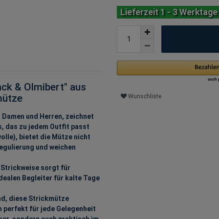
Lieferzeit 1 - 3 Werktage
ck & Olmibert" aus
mütze
Wunschliste
 Damen und Herren, zeichnet
s, das zu jedem Outfit passt
le), bietet die Mütze nicht
regulierung und weichen
Strickweise sorgt für
ealen Begleiter für kalte Tage
d, diese Strickmütze
h perfekt für jede Gelegenheit
r, sondern auch praktisch im