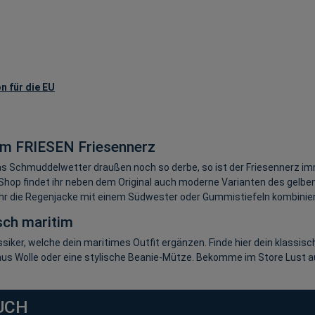
n für die EU
m FRIESEN Friesennerz
as Schmuddelwetter draußen noch so derbe, so ist der Friesennerz imme
hop findet ihr neben dem Original auch moderne Varianten des gelbe
 ihr die Regenjacke mit einem Südwester oder Gummistiefeln kombiniert
sch maritim
assiker, welche dein maritimes Outfit ergänzen. Finde hier dein klassi
 Wolle oder eine stylische Beanie-Mütze. Bekomme im Store Lust au
UCH