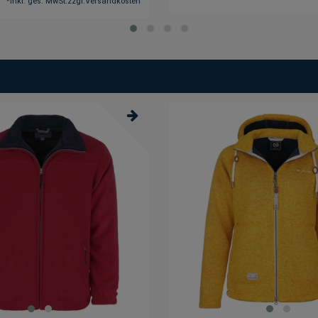
*
inkl. ges. MwSt.
zzgl.
Versandkosten