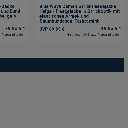
e-Jacke
Blue Wave Damen Strickfleecejacke
 und Bund
Helga - Fleecejacke in Strickoptik mit
rbe: gelb
elastischen Ärmel- und
Saumbündchen
, Farbe: mint
79,90 € *
49,95 € *
UVP 69,95 €
l.
Versandkosten
*
inkl. ges. MwSt.
zzgl.
Versandkosten