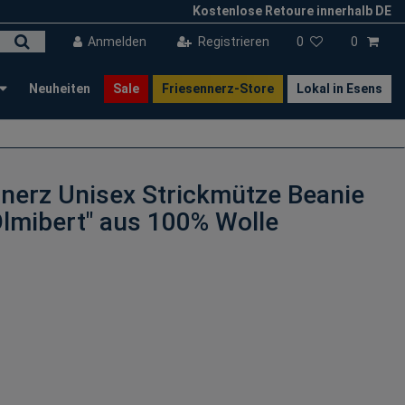
Kostenlose Retoure innerhalb DE
Anmelden
Registrieren
0
0
Neuheiten
Sale
Friesennerz-Store
Lokal in Esens
nerz Unisex Strickmütze Beanie
Olmibert" aus 100% Wolle