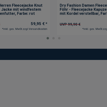
Herren Fleecejacke Knut
Dry Fashion Damen Fleec
 - Jacke mit windfestem
Föhr - Fleecejacke Kapuze
nenfutter
, Farbe: rot
mit Kordel verstellbar
, Fa
59,95 € *
€
UVP 99,90 €
*
inkl. ges. MwSt.
zzgl.
Versandkosten
*
inkl. ges. MwSt.
zzg