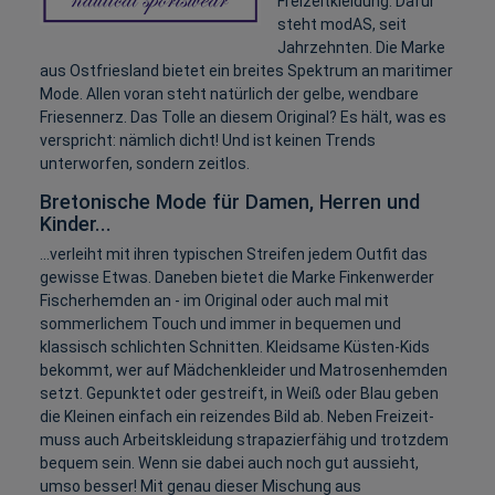
Freizeitkleidung: Dafür
steht modAS, seit
Jahrzehnten. Die Marke
aus Ostfriesland bietet ein breites Spektrum an maritimer
Mode. Allen voran steht natürlich der gelbe, wendbare
Friesennerz. Das Tolle an diesem Original? Es hält, was es
verspricht: nämlich dicht! Und ist keinen Trends
unterworfen, sondern zeitlos.
Bretonische Mode für Damen, Herren und
Kinder...
...verleiht mit ihren typischen Streifen jedem Outfit das
gewisse Etwas. Daneben bietet die Marke Finkenwerder
Fischerhemden an - im Original oder auch mal mit
sommerlichem Touch und immer in bequemen und
klassisch schlichten Schnitten. Kleidsame Küsten-Kids
bekommt, wer auf Mädchenkleider und Matrosenhemden
setzt. Gepunktet oder gestreift, in Weiß oder Blau geben
die Kleinen einfach ein reizendes Bild ab. Neben Freizeit-
muss auch Arbeitskleidung strapazierfähig und trotzdem
bequem sein. Wenn sie dabei auch noch gut aussieht,
umso besser! Mit genau dieser Mischung aus