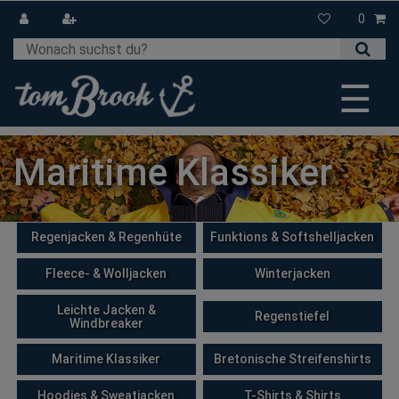
0
☰
Maritime Klassiker
Regenjacken & Regenhüte
Funktions & Softshelljacken
Fleece- & Wolljacken
Winterjacken
Leichte Jacken &
Regenstiefel
Windbreaker
Maritime Klassiker
Bretonische Streifenshirts
Hoodies & Sweatjacken
T-Shirts & Shirts