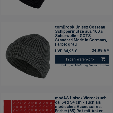
tomBrook Unisex Costeau
Schippermütze aus 100%
Schurwolle - GOTS
Standard Made in Germany
,
Farbe: grau
24,99 € *
UVP 34,95 €
In den Warenkorb
*
inkl. ges. MwSt.
zzgl.
Versandkosten
modAS Unisex Vierecktuch
ca. 54 x 54 cm - Tuch als
modisches Accessoires
,
Farbe: (65) Rot mit Anker