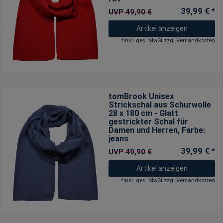
39,99 € *
UVP 49,90 €
Artikel anzeigen
*
inkl. ges. MwSt.
zzgl.
Versandkosten
tomBrook Unisex
Strickschal aus Schurwolle
28 x 180 cm - Glatt
gestrickter Schal für
Damen und Herren
, Farbe:
jeans
39,99 € *
UVP 49,90 €
Artikel anzeigen
*
inkl. ges. MwSt.
zzgl.
Versandkosten