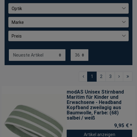
Schwarz
385
Optik
bedruckt
24
Marke
gemustert
12
Coastguard
1
Preis
gestreift
162
FRIESEN Friesennerz
22
mehrfarbig
31
Leoberg
70
€
―
€
unifarben
153
modAS
263
tomBrook
28
1
2
3
modAS Unisex Stirnband
Maritim für Kinder und
Erwachsene - Headband
Kopfband zweilagig aus
Baumwolle
, Farbe: (68)
salbei / weiß
9,95 € *
Artikel anzeigen