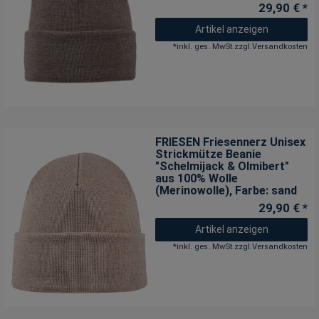
29,90 € *
Artikel anzeigen
*
inkl. ges. MwSt.
zzgl.
Versandkosten
FRIESEN Friesennerz Unisex
Strickmütze Beanie
"Schelmijack & Olmibert"
aus 100% Wolle
(Merinowolle)
, Farbe: sand
29,90 € *
Artikel anzeigen
*
inkl. ges. MwSt.
zzgl.
Versandkosten