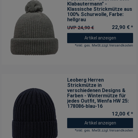
Klabautermann" -
Klassische Strickmütze aus
100% Schurwolle
, Farbe:
hellgrau
22,90 € *
UVP 24,90 €
Artikel anzeigen
*
inkl. ges. MwSt.
zzgl.
Versandkosten
Leoberg Herren
Strickmütze in
verschiedenen Designs &
Farben - Wintermütze für
jedes Outfit
, Wenfa HW 25:
178086-blau-16
12,00 € *
Artikel anzeigen
*
inkl. ges. MwSt.
zzgl.
Versandkosten