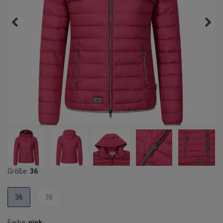
Größe:
36
36
38
Farbe:
pink