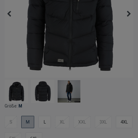
Größe:
M
S
M
L
XL
XXL
3XL
4XL