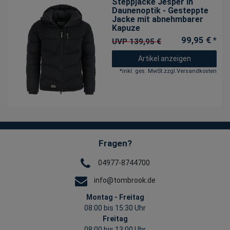
Steppjacke Jesper in
Daunenoptik - Gesteppte
Jacke mit abnehmbarer
Kapuze
99,95 € *
UVP 139,95 €
Artikel anzeigen
*
inkl. ges. MwSt.
zzgl.
Versandkosten
Fragen?
04977-8744700
info@tombrook.de
Montag - Freitag
08:00 bis 15:30 Uhr
Freitag
08:00 bis 13:00 Uhr