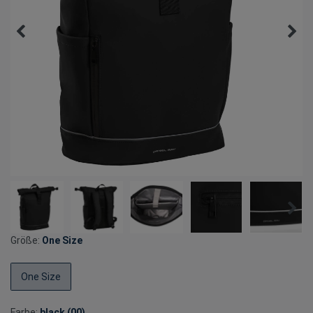
Größe:
One Size
One Size
Farbe:
black (00)