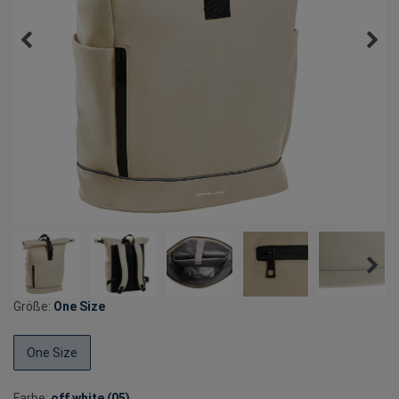
Größe:
One Size
One Size
Farbe:
off white (05)