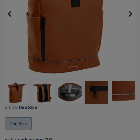
Größe:
One Size
One Size
Farbe:
dark orange (23)