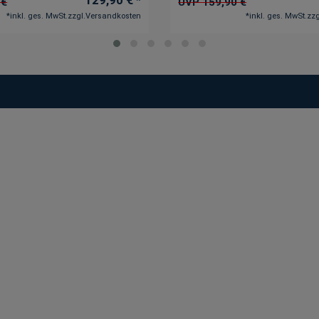
 €
UVP 159,90 €
*
inkl. ges. MwSt.
zzgl.
Versandkosten
*
inkl. ges. MwSt.
zzg