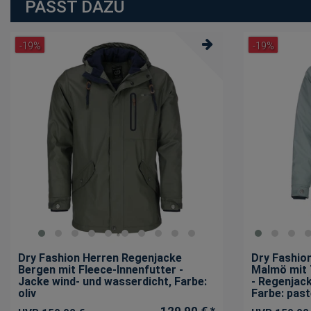
PASST DAZU
-19%
-19%
Dry Fashion Herren Regenjacke
Dry Fashio
Bergen mit Fleece-Innenfutter -
Malmö mit 
Jacke wind- und wasserdicht
, Farbe:
- Regenjac
oliv
Farbe: past
129,90 € *