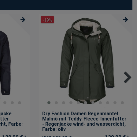
-19%
jacke
Dry Fashion Damen Regenmantel
tter -
Malmö mit Teddy-Fleece-Innenfutter
cht
, Farbe:
- Regenjacke wind- und wasserdicht
,
Farbe: oliv
129,90 € *
129,90 € *