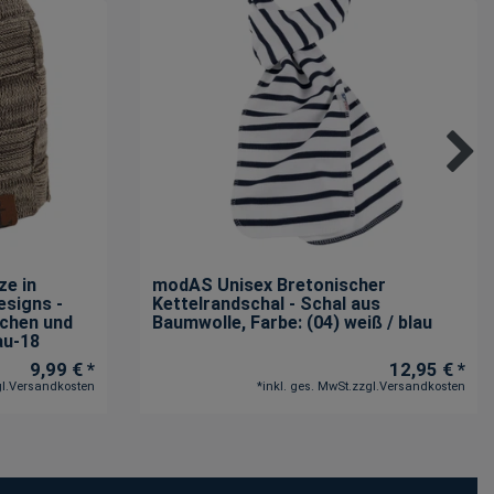
ze in
modAS Unisex Bretonischer
esigns -
Kettelrandschal - Schal aus
dchen und
Baumwolle
, Farbe: (04) weiß / blau
au-18
9,99 € *
12,95 € *
l.
Versandkosten
*
inkl. ges. MwSt.
zzgl.
Versandkosten