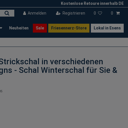
Kostenlose Retoure innerhalb DE
Anmelden
Registrieren
0
0
Neuheiten
Sale
Friesennerz-Store
Lokal in Esens
Strickschal in verschiedenen
ns - Schal Winterschal für Sie &
35