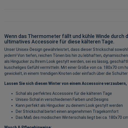
Wenn das Thermometer fällt und kühle Winde durch die
ultimatives Accessoire für diese kälteren Tage.
Unser Unisex-Design gewährleistet, dass dieser Strickschal sowohl f
jedem! Von tiefen, reichen Tönen bis hin zu lebhaften, dynamischen 
als Hingucker zu Ihrem Look gestylt werden, sei es lässig, geschäf
kuscheliges Gefühl vermitteln. Mit einer Größe von ca. 180x70 cm h
gewickelt, in einem trendigen Knoten oder einfach über die Schulte
Lassen Sie sich diesen Winter von einem Accessoire verzaubern, 
Schal als perfektes Accessoire für die kälteren Tage
Unisex-Schal in verschiedenen Farben und Designs
Kann perfekt als Hingucker zu deinem Look gestylt werden
Der Strickschal bietet einen angenehmen Tragekomfort
Das Maß des modischen Winterschals liegt bei ca. 180x70 c
Wasch & Pflegehinweise: