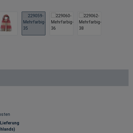
osten
 Lieferung
chlands)