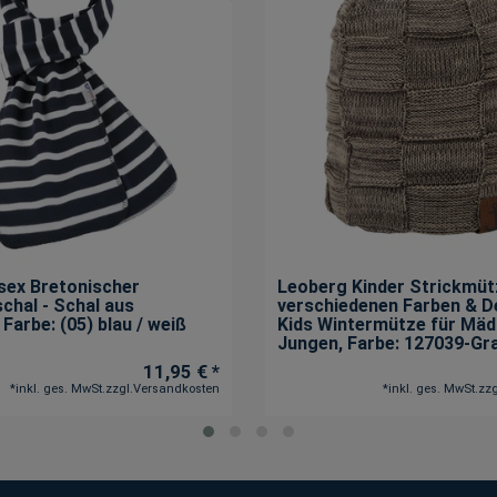
ex Bretonischer
Leoberg Kinder Strickmüt
chal - Schal aus
verschiedenen Farben & D
, Farbe: (05) blau / weiß
Kids Wintermütze für Mä
Jungen
, Farbe: 127039-Gr
11,95 € *
*
inkl. ges. MwSt.
zzgl.
Versandkosten
*
inkl. ges. MwSt.
zzg