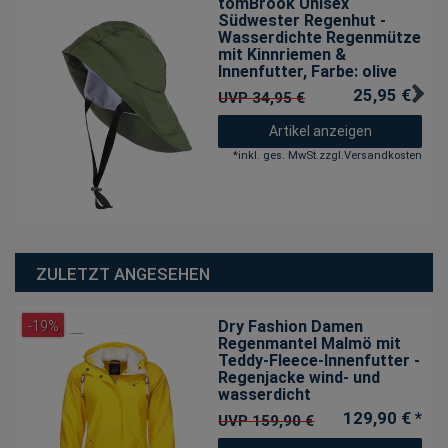
tomBrook Unisex
Südwester Regenhut -
Wasserdichte Regenmütze
mit Kinnriemen &
Innenfutter
, Farbe: olive
25,95 € *
UVP 34,95 €
Artikel anzeigen
*
inkl. ges. MwSt.
zzgl.
Versandkosten
ZULETZT ANGESEHEN
Dry Fashion Damen
-19%
Regenmantel Malmö mit
Teddy-Fleece-Innenfutter -
Regenjacke wind- und
wasserdicht
129,90 € *
UVP 159,90 €