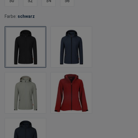
50
52
54
56
Farbe:
schwarz