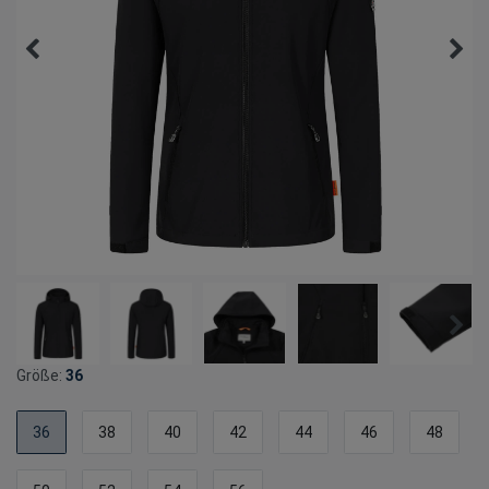
Größe:
36
36
38
40
42
44
46
48