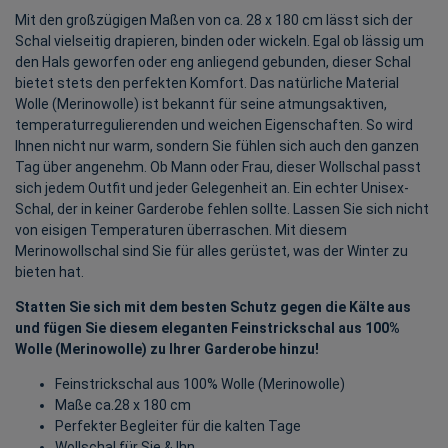
Mit den großzügigen Maßen von ca. 28 x 180 cm lässt sich der
Schal vielseitig drapieren, binden oder wickeln. Egal ob lässig um
den Hals geworfen oder eng anliegend gebunden, dieser Schal
bietet stets den perfekten Komfort. Das natürliche Material
Wolle (Merinowolle) ist bekannt für seine atmungsaktiven,
temperaturregulierenden und weichen Eigenschaften. So wird
Ihnen nicht nur warm, sondern Sie fühlen sich auch den ganzen
Tag über angenehm. Ob Mann oder Frau, dieser Wollschal passt
sich jedem Outfit und jeder Gelegenheit an. Ein echter Unisex-
Schal, der in keiner Garderobe fehlen sollte. Lassen Sie sich nicht
von eisigen Temperaturen überraschen. Mit diesem
Merinowollschal sind Sie für alles gerüstet, was der Winter zu
bieten hat.
Statten Sie sich mit dem besten Schutz gegen die Kälte aus
und fügen Sie diesem eleganten Feinstrickschal aus 100%
Wolle (Merinowolle) zu Ihrer Garderobe hinzu!
Feinstrickschal aus 100% Wolle (Merinowolle)
Maße ca.28 x 180 cm
Perfekter Begleiter für die kalten Tage
Wollschal für Sie & Ihn