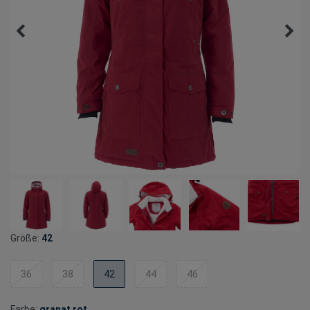
Größe:
42
36
38
42
44
46
Farbe:
granat rot