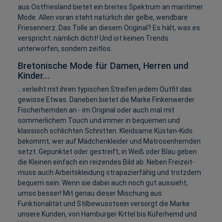
aus Ostfriesland bietet ein breites Spektrum an maritimer
Mode. Allen voran steht natürlich der gelbe, wendbare
Friesennerz. Das Tolle an diesem Original? Es hält, was es
verspricht: nämlich dicht! Und ist keinen Trends
unterworfen, sondern zeitlos.
Bretonische Mode für Damen, Herren und
Kinder...
...verleiht mit ihren typischen Streifen jedem Outfit das
gewisse Etwas. Daneben bietet die Marke Finkenwerder
Fischerhemden an - im Original oder auch mal mit
sommerlichem Touch und immer in bequemen und
klassisch schlichten Schnitten. Kleidsame Küsten-Kids
bekommt, wer auf Mädchenkleider und Matrosenhemden
setzt. Gepunktet oder gestreift, in Weiß oder Blau geben
die Kleinen einfach ein reizendes Bild ab. Neben Freizeit-
muss auch Arbeitskleidung strapazierfähig und trotzdem
bequem sein. Wenn sie dabei auch noch gut aussieht,
umso besser! Mit genau dieser Mischung aus
Funktionalität und Stilbewusstsein versorgt die Marke
unsere Kunden, von Hamburger Kittel bis Küferhemd und