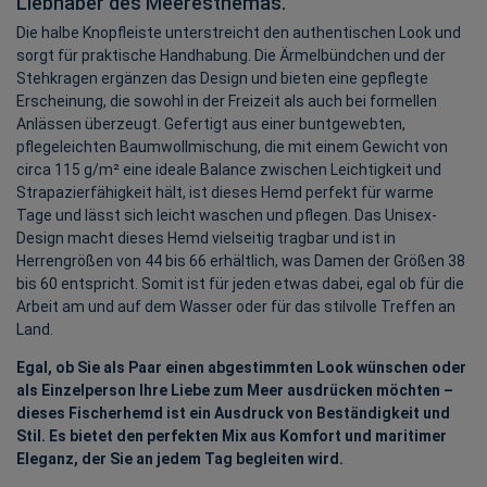
Liebhaber des Meeresthemas.
Die halbe Knopfleiste unterstreicht den authentischen Look und
sorgt für praktische Handhabung. Die Ärmelbündchen und der
Stehkragen ergänzen das Design und bieten eine gepflegte
Erscheinung, die sowohl in der Freizeit als auch bei formellen
Anlässen überzeugt. Gefertigt aus einer buntgewebten,
pflegeleichten Baumwollmischung, die mit einem Gewicht von
circa 115 g/m² eine ideale Balance zwischen Leichtigkeit und
Strapazierfähigkeit hält, ist dieses Hemd perfekt für warme
Tage und lässt sich leicht waschen und pflegen. Das Unisex-
Design macht dieses Hemd vielseitig tragbar und ist in
Herrengrößen von 44 bis 66 erhältlich, was Damen der Größen 38
bis 60 entspricht. Somit ist für jeden etwas dabei, egal ob für die
Arbeit am und auf dem Wasser oder für das stilvolle Treffen an
Land.
Egal, ob Sie als Paar einen abgestimmten Look wünschen oder
als Einzelperson Ihre Liebe zum Meer ausdrücken möchten –
dieses Fischerhemd ist ein Ausdruck von Beständigkeit und
Stil. Es bietet den perfekten Mix aus Komfort und maritimer
Eleganz, der Sie an jedem Tag begleiten wird.