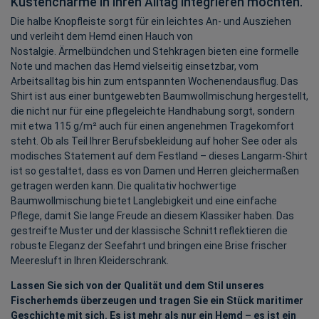
Küstencharme in ihren Alltag integrieren möchten.
Die halbe Knopfleiste sorgt für ein leichtes An- und Ausziehen
und verleiht dem Hemd einen Hauch von
Nostalgie. Ärmelbündchen und Stehkragen bieten eine formelle
Note und machen das Hemd vielseitig einsetzbar, vom
Arbeitsalltag bis hin zum entspannten Wochenendausflug. Das
Shirt ist aus einer buntgewebten Baumwollmischung hergestellt,
die nicht nur für eine pflegeleichte Handhabung sorgt, sondern
mit etwa 115 g/m² auch für einen angenehmen Tragekomfort
steht. Ob als Teil Ihrer Berufsbekleidung auf hoher See oder als
modisches Statement auf dem Festland – dieses Langarm-Shirt
ist so gestaltet, dass es von Damen und Herren gleichermaßen
getragen werden kann. Die qualitativ hochwertige
Baumwollmischung bietet Langlebigkeit und eine einfache
Pflege, damit Sie lange Freude an diesem Klassiker haben. Das
gestreifte Muster und der klassische Schnitt reflektieren die
robuste Eleganz der Seefahrt und bringen eine Brise frischer
Meeresluft in Ihren Kleiderschrank.
Lassen Sie sich von der Qualität und dem Stil unseres
Fischerhemds überzeugen und tragen Sie ein Stück maritimer
Geschichte mit sich. Es ist mehr als nur ein Hemd – es ist ein